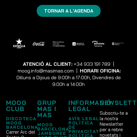
TORNAR A L'AGENDA
ATENCIÓ AL CLIENT:
+34 933 191 789
|
moog.info@masimas.com
|
HORARI OFICINA:
Dilluns a Dijous de 9:00h a 17:00h, Divendres de
9:00h a 14:00h
MOOG
GRUP
INFORMACIÓ
NEWSLETT
CLUB
MAS I
LEGAL
Subscriu-te a
MAS
la nostra
DISCOTECA
AVÍS LEGAL
MOOG
POLÍTICA
Newsletter
MOOG
BARCELONA
DE
BARCELONA
per a rebre
PRIVACITAT
Carrer Arc del
JAMBOREE
novetats i
POLÍTICA