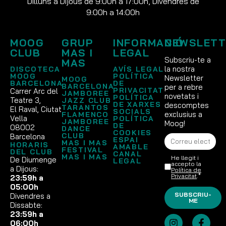
Dilluns a Dijous de 9:00h a 17:00h, Divendres de
9:00h a 14:00h
MOOG
GRUP
INFORMACIÓ
NEWSLETT
CLUB
MAS I
LEGAL
Subscriu-te a
MAS
la nostra
DISCOTECA
AVÍS LEGAL
MOOG
POLÍTICA
Newsletter
MOOG
BARCELONA
DE
BARCELONA
per a rebre
PRIVACITAT
Carrer Arc del
JAMBOREE
novetats i
POLÍTICA
Teatre 3,
JAZZ CLUB
DE XARXES
descomptes
TARANTOS
El Raval, Ciutat
SOCIALS
exclusius a
FLAMENCO
Vella
POLÍTICA
JAMBOREE
Moog!
DE
08002
DANCE
COOKIES
CLUB
Barcelona
ESPAI
MAS I MAS
HORARIS
AMABLE
FESTIVAL
DEL CLUB
CANAL
MAS I MAS
He llegit i
De Diumenge
LEGAL
accepto la
a Dijous:
Política de
Privacitat
.*
23:59h a
05:00h
SUBSCRIU-
Divendres a
ME
Dissabte:
23:59h a
06:00h