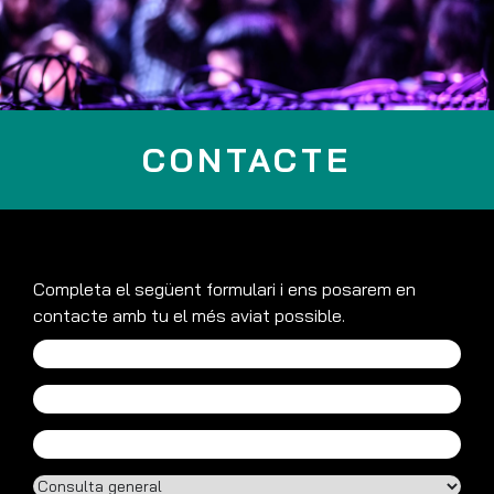
CONTACTE
Completa el següent formulari i ens posarem en
contacte amb tu el més aviat possible.
Nom
*
Correu
electrònic
*
Telèfon
Tipus