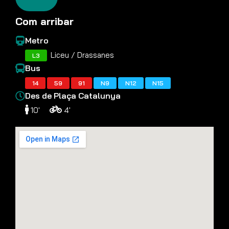
Com arribar
Metro
Liceu / Drassanes
L3
Bus
14
59
91
N9
N12
N15
Des de Plaça Catalunya
10'
4'