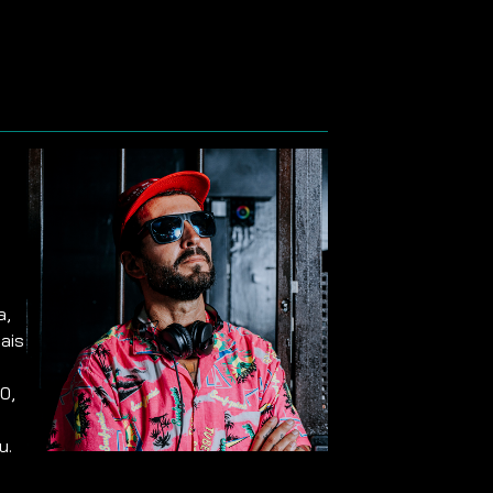
a,
ais
0,
u.