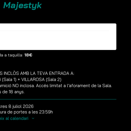
. Majestyk
ntrades ja no estan disponibles
a a taquilla:
18€
S INCLÒS AMB LA TEVA ENTRADA A:
(Sala 1) + VILLAROSA (Sala 2)
mició NO inclosa. Accés limitat a l’aforament de la Sala.
s de 18 anys.
res 8 juliol 2026
ura de portes a les 23:59h
ix al calendari