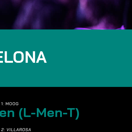
ELONA
 1: MOOG
en (L-Men-T)
 2: VILLAROSA