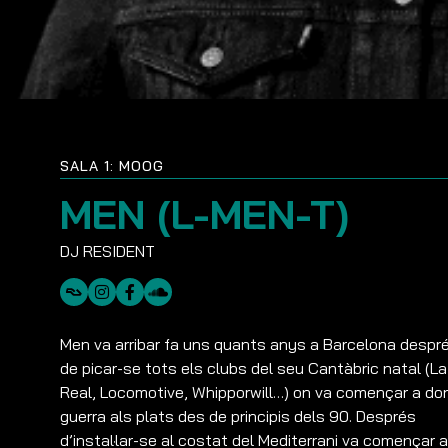
SALA 1: MOOG
MEN (L-MEN-T)
Men va arribar fa uns quants anys a Barcelona despr
de picar-se tots els clubs del seu Cantàbric natal (La
Real, Locomotive, Whipporwill…) on va començar a do
guerra als plats des de principis dels 90. Després
d’instal·lar-se al costat del Mediterrani va començar a