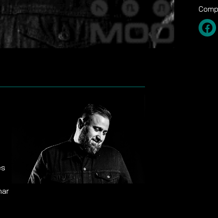
Compa
és
nar