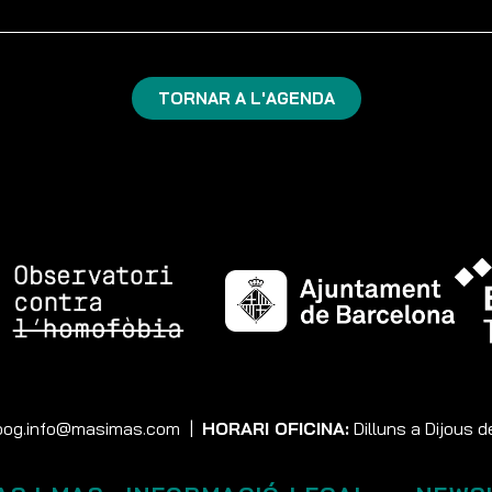
TORNAR A L'AGENDA
og.info@masimas.com
|
HORARI OFICINA:
Dilluns a Dijous d