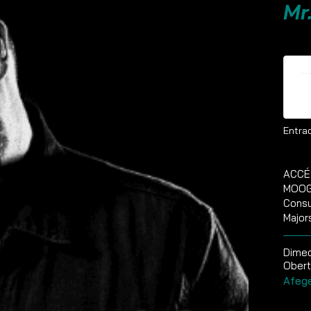
Mr
E
Entrad
ACCÉ
MOOG 
Consu
Major
Dimec
Obert
Afege