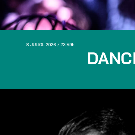
8 JULIOL 2026
23:59
DANC