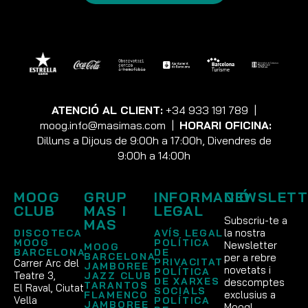
ATENCIÓ AL CLIENT:
+34 933 191 789
|
moog.info@masimas.com
|
HORARI OFICINA:
Dilluns a Dijous de 9:00h a 17:00h, Divendres de
9:00h a 14:00h
MOOG
GRUP
INFORMACIÓ
NEWSLETT
CLUB
MAS I
LEGAL
Subscriu-te a
MAS
la nostra
DISCOTECA
AVÍS LEGAL
MOOG
POLÍTICA
Newsletter
MOOG
BARCELONA
DE
BARCELONA
per a rebre
PRIVACITAT
Carrer Arc del
JAMBOREE
novetats i
POLÍTICA
Teatre 3,
JAZZ CLUB
DE XARXES
descomptes
TARANTOS
El Raval, Ciutat
SOCIALS
exclusius a
FLAMENCO
Vella
POLÍTICA
JAMBOREE
Moog!