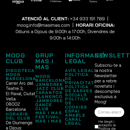
ATENCIÓ AL CLIENT:
+34 933 191 789
|
moog.info@masimas.com
|
HORARI OFICINA:
Dilluns a Dijous de 9:00h a 17:00h, Divendres de
9:00h a 14:00h
MOOG
GRUP
INFORMACIÓ
NEWSLETT
CLUB
MAS I
LEGAL
Subscriu-te a
MAS
la nostra
DISCOTECA
AVÍS LEGAL
MOOG
POLÍTICA
Newsletter
MOOG
BARCELONA
DE
BARCELONA
per a rebre
PRIVACITAT
Carrer Arc del
JAMBOREE
novetats i
POLÍTICA
Teatre 3,
JAZZ CLUB
DE XARXES
descomptes
TARANTOS
El Raval, Ciutat
SOCIALS
exclusius a
FLAMENCO
Vella
POLÍTICA
JAMBOREE
Moog!
DE
08002
DANCE
COOKIES
CLUB
Barcelona
ESPAI
MAS I MAS
HORARIS
AMABLE
FESTIVAL
DEL CLUB
CANAL
MAS I MAS
He llegit i
De Diumenge
LEGAL
accepto la
a Dijous:
Política de