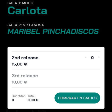
SALA 1: MOOG
Carlota
SALA 2: VILLAROSA
MARIBEL PINCHADISCOS
-
+
2nd release
Quantit
15,00
€
3rd release
18,00
€
Quantitat:
Total:
COMPRAR ENTRADES
0
0,00
€