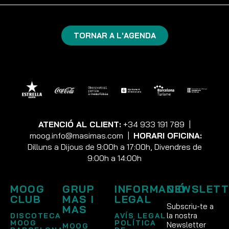
TORNAR A L'AGENDA
ATENCIÓ AL CLIENT:
+34 933 191 789
|
moog.info@masimas.com
|
HORARI OFICINA:
Dilluns a Dijous de 9:00h a 17:00h, Divendres de
9:00h a 14:00h
MOOG
GRUP
INFORMACIÓ
NEWSLETT
CLUB
MAS I
LEGAL
Subscriu-te a
MAS
la nostra
DISCOTECA
AVÍS LEGAL
MOOG
POLÍTICA
Newsletter
MOOG