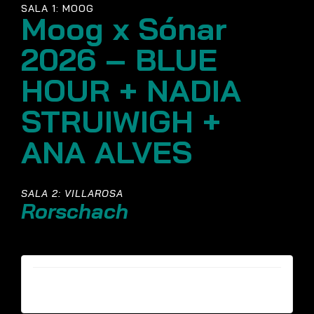
SALA 1: MOOG
Moog x Sónar
2026 – BLUE
HOUR + NADIA
STRUIWIGH +
ANA ALVES
SALA 2: VILLAROSA
Rorschach
Entrades ja no estan disponibles