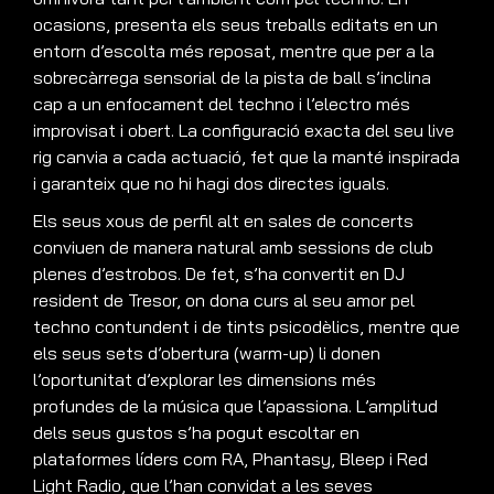
ocasions, presenta els seus treballs editats en un
entorn d’escolta més reposat, mentre que per a la
sobrecàrrega sensorial de la pista de ball s’inclina
cap a un enfocament del techno i l’electro més
improvisat i obert. La configuració exacta del seu live
rig canvia a cada actuació, fet que la manté inspirada
i garanteix que no hi hagi dos directes iguals.
Els seus xous de perfil alt en sales de concerts
conviuen de manera natural amb sessions de club
plenes d’estrobos. De fet, s’ha convertit en DJ
resident de Tresor, on dona curs al seu amor pel
techno contundent i de tints psicodèlics, mentre que
els seus sets d’obertura (warm-up) li donen
l’oportunitat d’explorar les dimensions més
profundes de la música que l’apassiona. L’amplitud
dels seus gustos s’ha pogut escoltar en
plataformes líders com RA, Phantasy, Bleep i Red
Light Radio, que l’han convidat a les seves