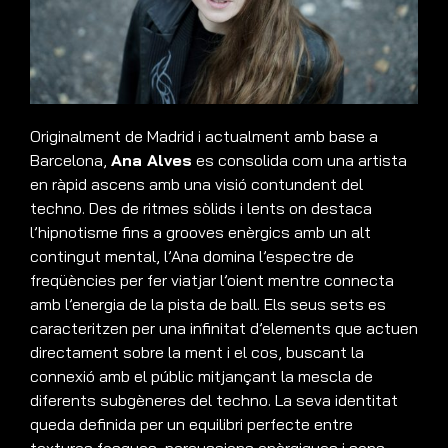
Originalment de Madrid i actualment amb base a
Barcelona,
Ana Alves
es consolida com una artista
en ràpid ascens amb una visió contundent del
techno
.
Des de ritmes sòlids i lents on destaca
l’hipnotisme fins a grooves enèrgics amb un alt
contingut mental, l’Ana domina l’espectre de
freqüències per fer viatjar l’oient mentre connecta
amb l’energia de la pista de ball
.
Els seus sets es
caracteritzen per una infinitat d’elements que actuen
directament sobre la ment i el cos, buscant la
connexió amb el públic mitjançant la mescla de
diferents subgèneres del techno
.
La seva identitat
queda definida per un equilibri perfecte entre
textures fosques, percussions enèrgiques i sons