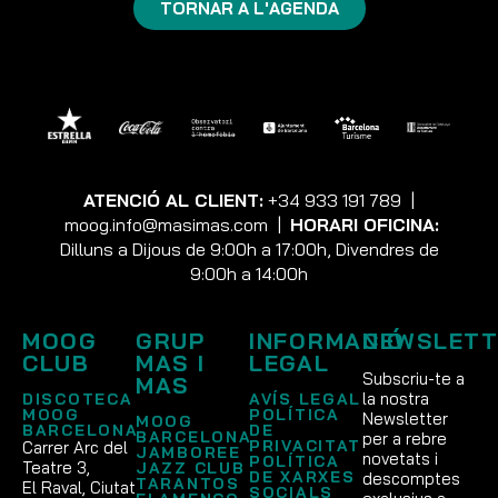
TORNAR A L'AGENDA
ATENCIÓ AL CLIENT:
+34 933 191 789
|
moog.info@masimas.com
|
HORARI OFICINA:
Dilluns a Dijous de 9:00h a 17:00h, Divendres de
9:00h a 14:00h
MOOG
GRUP
INFORMACIÓ
NEWSLETT
CLUB
MAS I
LEGAL
Subscriu-te a
MAS
la nostra
DISCOTECA
AVÍS LEGAL
MOOG
POLÍTICA
Newsletter
MOOG
BARCELONA
DE
BARCELONA
per a rebre
PRIVACITAT
Carrer Arc del
JAMBOREE
novetats i
POLÍTICA
Teatre 3,
JAZZ CLUB
DE XARXES
descomptes
TARANTOS
El Raval, Ciutat
SOCIALS