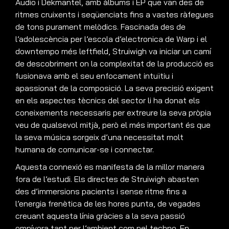
Audio i Dekmantel, amb àlbums i EP que van des de
ritmes cruixents i seqüenciats fins a vastes ràfegues
de tons purament melòdics. Fascinada des de
l’adolescència per l’escola d’electronica de Warp i el
downtempo més leftfield, Struiwigh va iniciar un camí
de descobriment on la complexitat de la producció es
fusionava amb el seu enfocament intuïtiu i
apassionat de la composició. La seva precisió exigent
en els aspectes tècnics del sector li ha donat els
coneixements necessaris per extreure la seva pròpia
veu de qualsevol mitjà, però el més important és que
la seva música sorgeix d’una necessitat molt
humana de comunicar-se i connectar.
Aquesta connexió es manifesta de la millor manera
fora de l’estudi. Els directes de Struiwigh abasten
des d’immersions pacients i sense ritme fins a
l’energia frenètica de les hores punta, de vegades
creuant aquesta línia gràcies a la seva passió
omnívora tant per l’ambient com pel techno. En