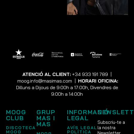
ATENCIÓ AL CLIENT:
+34 933 191 789
|
moog.info@masimas.com
|
HORARI OFICINA:
Dilluns a Dijous de 9:00h a 17:00h, Divendres de
9:00h a 14:00h
MOOG
GRUP
INFORMACIÓ
NEWSLETT
CLUB
MAS I
LEGAL
Subscriu-te a
MAS
la nostra
DISCOTECA
AVÍS LEGAL
MOOG
POLÍTICA
Newsletter
MOOG