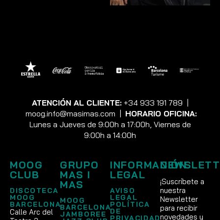
ATENCIÓN AL CLIENTE:
+34 933 191 789
|
moog.info@masimas.com
|
HORARIO OFICINA:
Lunes a Jueves de 9:00h a 17:00h, Viernes de
9:00h a 14:00h
MOOG
GRUPO
INFORMACIÓN
NEWSLETT
CLUB
MAS I
LEGAL
¡Suscríbete a
MAS
nuestra
DISCOTECA
AVISO
MOOG
LEGAL
Newsletter
MOOG
BARCELONA
POLÍTICA
BARCELONA
para recibir
DE
Calle Arc del
JAMBOREE
novedades y
PRIVACIDAD