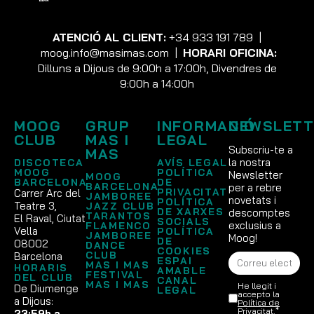
ATENCIÓ AL CLIENT:
+34 933 191 789
|
moog.info@masimas.com
|
HORARI OFICINA:
Dilluns a Dijous de 9:00h a 17:00h, Divendres de
9:00h a 14:00h
MOOG
GRUP
INFORMACIÓ
NEWSLETT
CLUB
MAS I
LEGAL
Subscriu-te a
MAS
la nostra
DISCOTECA
AVÍS LEGAL
MOOG
POLÍTICA
Newsletter
MOOG
BARCELONA
DE
BARCELONA
per a rebre
PRIVACITAT
Carrer Arc del
JAMBOREE
novetats i
POLÍTICA
Teatre 3,
JAZZ CLUB
DE XARXES
descomptes
TARANTOS
El Raval, Ciutat
SOCIALS
exclusius a
FLAMENCO
Vella
POLÍTICA
JAMBOREE
Moog!
DE
08002
DANCE
COOKIES
CLUB
Barcelona
ESPAI
MAS I MAS
HORARIS
AMABLE
FESTIVAL
DEL CLUB
CANAL
MAS I MAS
He llegit i
De Diumenge
LEGAL
accepto la
a Dijous:
Política de
Privacitat
.*
23:59h a