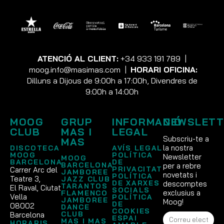
ATENCIÓ AL CLIENT:
+34 933 191 789
|
moog.info@masimas.com
|
HORARI OFICINA:
Dilluns a Dijous de 9:00h a 17:00h, Divendres de
9:00h a 14:00h
MOOG
GRUP
INFORMACIÓ
NEWSLETT
CLUB
MAS I
LEGAL
Subscriu-te a
MAS
la nostra
DISCOTECA
AVÍS LEGAL
MOOG
POLÍTICA
Newsletter
MOOG
BARCELONA
DE
BARCELONA
per a rebre
PRIVACITAT
Carrer Arc del
JAMBOREE
novetats i
POLÍTICA
Teatre 3,
JAZZ CLUB
DE XARXES
descomptes
TARANTOS
El Raval, Ciutat
SOCIALS
exclusius a
FLAMENCO
Vella
POLÍTICA
JAMBOREE
Moog!
DE
08002
DANCE
COOKIES
CLUB
Barcelona
ESPAI
MAS I MAS
HORARIS