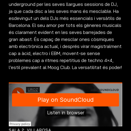
underground per les seves llargues sessions de DJ,
ja que cada disc a les seves mans és mesclable. Ha
esdevingut un dels DJs més essencials i versàtils de
Barcelona. El seu amor per tots els gèneres musicals
és clarament evident en les seves barrejades de
gran abast. És capaç de mesclar ones còsmiques
amb electrònica actual, i després virar magistralment
cap a àcid, electro i EBM, movent-se sense
problemes cap a ritmes repetitius de techno 4×4,
l’estil prevalent al Moog Club. La versatilitat és poder!
SALA 2: VILLAROSA