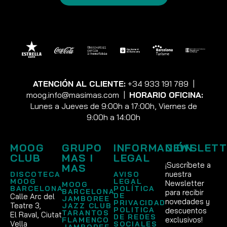
ATENCIÓN AL CLIENTE:
+34 933 191 789
|
moog.info@masimas.com
|
HORARIO OFICINA:
Lunes a Jueves de 9:00h a 17:00h, Viernes de
9:00h a 14:00h
MOOG
GRUPO
INFORMACIÓN
NEWSLETT
CLUB
MAS I
LEGAL
¡Suscríbete a
MAS
nuestra
DISCOTECA
AVISO
MOOG
LEGAL
Newsletter
MOOG
BARCELONA
POLÍTICA
BARCELONA
para recibir
DE
Calle Arc del
JAMBOREE
novedades y
PRIVACIDAD
Teatre 3,
JAZZ CLUB
POLITICA
descuentos
TARANTOS
El Raval, Ciutat
DE REDES
exclusivos!
FLAMENCO
Vella
SOCIALES
JAMBOREE