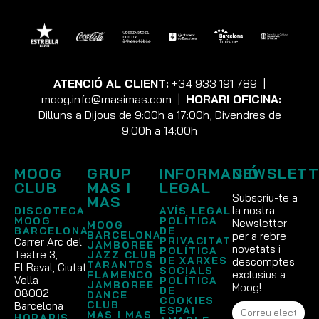
ATENCIÓ AL CLIENT:
+34 933 191 789
|
moog.info@masimas.com
|
HORARI OFICINA:
Dilluns a Dijous de 9:00h a 17:00h, Divendres de
9:00h a 14:00h
MOOG
GRUP
INFORMACIÓ
NEWSLETT
CLUB
MAS I
LEGAL
Subscriu-te a
MAS
la nostra
DISCOTECA
AVÍS LEGAL
MOOG
POLÍTICA
Newsletter
MOOG
BARCELONA
DE
BARCELONA
per a rebre
PRIVACITAT
Carrer Arc del
JAMBOREE
novetats i
POLÍTICA
Teatre 3,
JAZZ CLUB
DE XARXES
descomptes
TARANTOS
El Raval, Ciutat
SOCIALS
exclusius a
FLAMENCO
Vella
POLÍTICA
JAMBOREE
Moog!
DE
08002
DANCE
COOKIES
CLUB
Barcelona
ESPAI
MAS I MAS
HORARIS