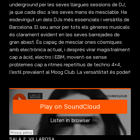
underground per les seves llargues sessions de DJ,
ja que cada disc a les seves mans és mesclable. Ha
esdevingut un dels DJs més essencials i versàtils de
Barcelona. El seu amor per tots els gèneres musicals
és clarament evident en les seves barrejades de
gran abast. És capaç de mesclar ones còsmiques
amb electrònica actual, i després virar magistralment
cap a àcid, electro i EBM, movent-se sense
problemes cap a ritmes repetitius de techno 4×4,
l’estil prevalent al Moog Club. La versatilitat és poder!
SALA 2: VILLAROSA