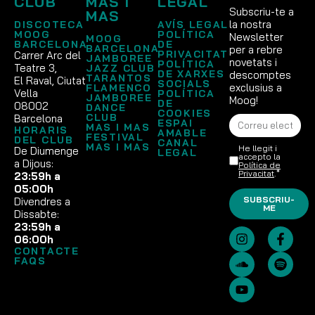
CLUB
MAS I
LEGAL
Subscriu-te a
MAS
la nostra
DISCOTECA
AVÍS LEGAL
MOOG
POLÍTICA
Newsletter
MOOG
BARCELONA
DE
BARCELONA
per a rebre
PRIVACITAT
Carrer Arc del
JAMBOREE
novetats i
POLÍTICA
Teatre 3,
JAZZ CLUB
DE XARXES
descomptes
TARANTOS
El Raval, Ciutat
SOCIALS
exclusius a
FLAMENCO
Vella
POLÍTICA
JAMBOREE
Moog!
DE
08002
DANCE
COOKIES
CLUB
Barcelona
ESPAI
MAS I MAS
HORARIS
AMABLE
FESTIVAL
DEL CLUB
CANAL
MAS I MAS
He llegit i
De Diumenge
LEGAL
accepto la
a Dijous:
Política de
Privacitat
.*
23:59h a
05:00h
SUBSCRIU-
Divendres a
ME
Dissabte:
23:59h a
06:00h
CONTACTE
FAQS