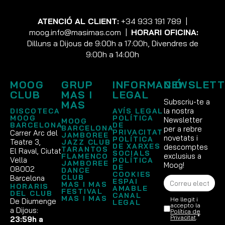
ATENCIÓ AL CLIENT:
+34 933 191 789
|
moog.info@masimas.com
|
HORARI OFICINA:
Dilluns a Dijous de 9:00h a 17:00h, Divendres de
9:00h a 14:00h
MOOG
GRUP
INFORMACIÓ
NEWSLETT
CLUB
MAS I
LEGAL
Subscriu-te a
MAS
la nostra
DISCOTECA
AVÍS LEGAL
MOOG
POLÍTICA
Newsletter
MOOG
BARCELONA
DE
BARCELONA
per a rebre
PRIVACITAT
Carrer Arc del
JAMBOREE
novetats i
POLÍTICA
Teatre 3,
JAZZ CLUB
DE XARXES
descomptes
TARANTOS
El Raval, Ciutat
SOCIALS
exclusius a
FLAMENCO
Vella
POLÍTICA
JAMBOREE
Moog!
DE
08002
DANCE
COOKIES
CLUB
Barcelona
ESPAI
MAS I MAS
HORARIS
AMABLE
FESTIVAL
DEL CLUB
CANAL
MAS I MAS
He llegit i
De Diumenge
LEGAL
accepto la
a Dijous:
Política de
Privacitat
.*
23:59h a