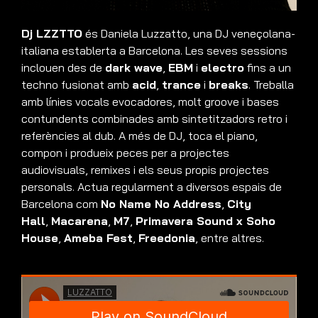
Dj LZZTTO
és Daniela Luzzatto, una DJ veneçolana-
italiana establerta a Barcelona. Les seves sessions
inclouen des de
dark wave
,
EBM
i
electro
fins a un
techno fusionat amb
acid
,
trance
i
breaks
. Treballa
amb línies vocals evocadores, molt groove i bases
contundents combinades amb sintetitzadors retro i
referències al dub. A més de DJ, toca el piano,
compon i produeix peces per a projectes
audiovisuals, remixes i els seus propis projectes
personals. Actua regularment a diversos espais de
Barcelona com
No Name No Address
,
City
Hall
,
Macarena
,
M7
,
Primavera Sound x Soho
House
,
Ameba Fest
,
Freedonia
, entre altres.