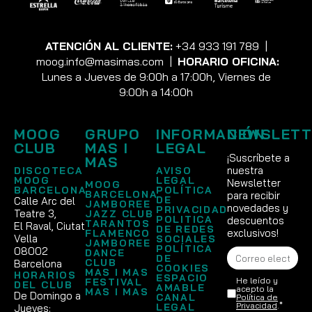
ATENCIÓN AL CLIENTE:
+34 933 191 789
|
moog.info@masimas.com
|
HORARIO OFICINA:
Lunes a Jueves de 9:00h a 17:00h, Viernes de
9:00h a 14:00h
MOOG
GRUPO
INFORMACIÓN
NEWSLETT
CLUB
MAS I
LEGAL
¡Suscríbete a
MAS
nuestra
DISCOTECA
AVISO
MOOG
LEGAL
Newsletter
MOOG
BARCELONA
POLÍTICA
BARCELONA
para recibir
DE
Calle Arc del
JAMBOREE
novedades y
PRIVACIDAD
Teatre 3,
JAZZ CLUB
POLITICA
descuentos
TARANTOS
El Raval, Ciutat
DE REDES
exclusivos!
FLAMENCO
Vella
SOCIALES
JAMBOREE
POLÍTICA
08002
DANCE
DE
CLUB
Barcelona
COOKIES
MAS I MAS
HORARIOS
ESPACIO
He leído y
FESTIVAL
DEL CLUB
AMABLE
acepto la
MAS I MAS
De Domingo a
CANAL
Política de
Privacidad
.*
LEGAL
Jueves: