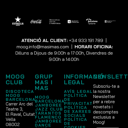
ATENCIÓ AL CLIENT:
+34 933 191 789
|
moog.info@masimas.com
|
HORARI OFICINA:
Dilluns a Dijous de 9:00h a 17:00h, Divendres de
9:00h a 14:00h
MOOG
GRUP
INFORMACIÓ
NEWSLETT
CLUB
MAS I
LEGAL
Subscriu-te a
MAS
la nostra
DISCOTECA
AVÍS LEGAL
MOOG
POLÍTICA
Newsletter
MOOG
BARCELONA
DE
BARCELONA
per a rebre
PRIVACITAT
Carrer Arc del
JAMBOREE
novetats i
POLÍTICA
Teatre 3,
JAZZ CLUB
DE XARXES
descomptes
TARANTOS
El Raval, Ciutat
SOCIALS
exclusius a
FLAMENCO
Vella
POLÍTICA
JAMBOREE
Moog!
DE
08002
DANCE
COOKIES