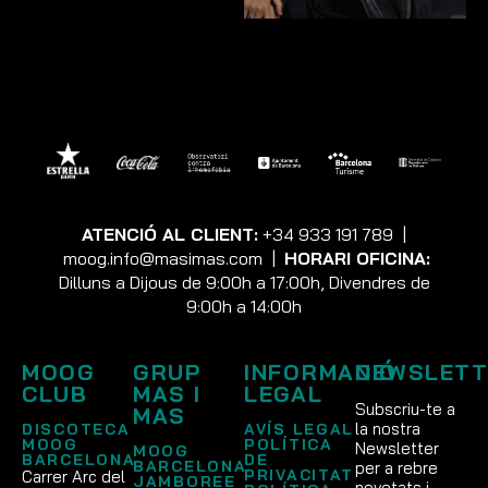
ATENCIÓ AL CLIENT:
+34 933 191 789
|
moog.info@masimas.com
|
HORARI OFICINA:
Dilluns a Dijous de 9:00h a 17:00h, Divendres de
9:00h a 14:00h
MOOG
GRUP
INFORMACIÓ
NEWSLETT
CLUB
MAS I
LEGAL
Subscriu-te a
MAS
la nostra
DISCOTECA
AVÍS LEGAL
MOOG
POLÍTICA
Newsletter
MOOG
BARCELONA
DE
BARCELONA
per a rebre
PRIVACITAT
Carrer Arc del
JAMBOREE
novetats i