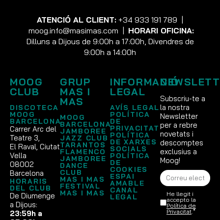
ATENCIÓ AL CLIENT:
+34 933 191 789
|
moog.info@masimas.com
|
HORARI OFICINA:
Dilluns a Dijous de 9:00h a 17:00h, Divendres de
9:00h a 14:00h
MOOG
GRUP
INFORMACIÓ
NEWSLETT
CLUB
MAS I
LEGAL
Subscriu-te a
MAS
la nostra
DISCOTECA
AVÍS LEGAL
MOOG
POLÍTICA
Newsletter
MOOG
BARCELONA
DE
BARCELONA
per a rebre
PRIVACITAT
Carrer Arc del
JAMBOREE
novetats i
POLÍTICA
Teatre 3,
JAZZ CLUB
DE XARXES
descomptes
TARANTOS
El Raval, Ciutat
SOCIALS
exclusius a
FLAMENCO
Vella
POLÍTICA
JAMBOREE
Moog!
DE
08002
DANCE
COOKIES
CLUB
Barcelona
ESPAI
MAS I MAS
HORARIS
AMABLE
FESTIVAL
DEL CLUB
CANAL
MAS I MAS
He llegit i
De Diumenge
LEGAL
accepto la
a Dijous:
Política de
Privacitat
.*
23:59h a