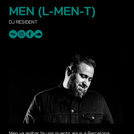
MEN (L-MEN-T)
Men va arribar fa uns quants anys a Barcelona