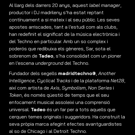
Al llarg dels darrers 20 anys, aquest
label manager
,
productor i DJ madrileny s’ha estat reptant
contínuament a si mateix i al seu públic. Les seves
apostes arriscades, tant a l’estudi com als clubs,
han redefinit el significat de la música electrònica i
del Techno en particular. Amb un so complex i
poderós que redibuixa els gèneres, Sar, sota el
sobrenom de
Tadeo
, s’ha consolidat com un pioner
en l’escena
underground
del Techno.
Fundador dels segells
madridtechno®
,
Another
Intelligence
,
Cyclical Tracks
i de la plataforma
Net28
,
així com artista de
Axis
,
Symbolism
,
Non Series
i
Token
, és només qüestió de temps que el seu
enfocament musical assoleixi una comprensió
universal.
Tadeo
és un far per a tots aquells que
cerquen temes originals i suggeridors. Ha construït la
seva pròpia marca afegint efectes avantguardistes
al so de Chicago i al Detroit Techno.