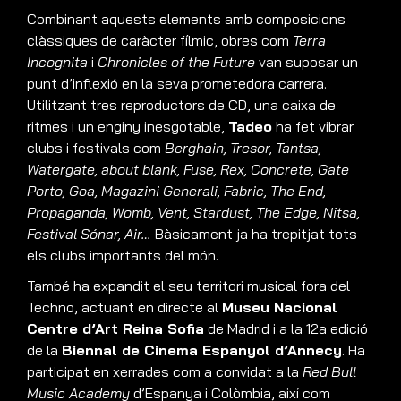
Combinant aquests elements amb composicions
clàssiques de caràcter fílmic, obres com
Terra
Incognita
i
Chronicles of the Future
van suposar un
punt d’inflexió en la seva prometedora carrera.
Utilitzant tres reproductors de CD, una caixa de
ritmes i un enginy inesgotable,
Tadeo
ha fet vibrar
clubs i festivals com
Berghain, Tresor, Tantsa,
Watergate, about blank, Fuse, Rex, Concrete, Gate
Porto, Goa, Magazini Generali, Fabric, The End,
Propaganda, Womb, Vent, Stardust, The Edge, Nitsa,
Festival Sónar, Air…
Bàsicament ja ha trepitjat tots
els clubs importants del món.
També ha expandit el seu territori musical fora del
Techno, actuant en directe al
Museu Nacional
Centre d’Art Reina Sofia
de Madrid i a la 12a edició
de la
Biennal de Cinema Espanyol d’Annecy
. Ha
participat en xerrades com a convidat a la
Red Bull
Music Academy
d’Espanya i Colòmbia, així com