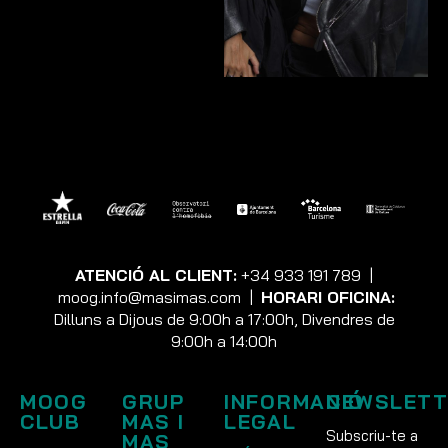
ATENCIÓ AL CLIENT:
+34 933 191 789
|
moog.info@masimas.com
|
HORARI OFICINA:
Dilluns a Dijous de 9:00h a 17:00h, Divendres de
9:00h a 14:00h
MOOG
GRUP
INFORMACIÓ
NEWSLETT
CLUB
MAS I
LEGAL
Subscriu-te a
MAS