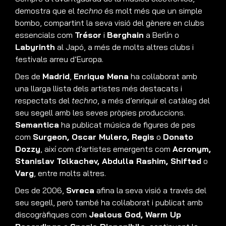
demostra que el
techno
és molt més que un simple
bombo, compartint la seva visió del gènere en clubs
essencials com
Trésor
i
Berghain
a Berlín o
Labyrinth
al Japó, a més de molts altres clubs i
festivals arreu d’Europa.
Des de
Madrid
,
Enrique Mena
ha col·laborat amb
una llarga llista dels artistes més destacats i
respectats del
techno
, a més d’enriquir el catàleg del
seu segell amb les seves pròpies produccions.
Semantica
ha publicat música de figures de pes
com
Surgeon, Oscar Mulero, Regis
o
Donato
Dozzy
, així com d’artistes emergents com
Acronym,
Stanislav Tolkachev, Abdulla Rashim, Shifted
o
Varg
, entre molts altres.
Des de 2006,
Svreca
afina la seva visió a través del
seu segell, però també ha col·laborat i publicat amb
discogràfiques com
Jealous God, Warm Up