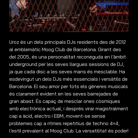
Uroz és un dels principals DJs residents des de 2012
al emblemàtic Moog Club de Barcelona. Girant des
del 2005, és una personalitat reconeguda en l’àmbit
underground per les seves llargues sessions de DJ,
ja que cada disc a les seves mans és mesclable. Ha
esdevingut un dels DJs més essencials i versàtils de
Barcelona. El seu amor per tots els gèneres musicals
és clarament evident en les seves barrejades de
gran abast. És capaç de mesclar ones còsmiques
amb electrònica actual, i després virar magistralment
cap a àcid, electro i EBM, movent-se sense
problemes cap a ritmes repetitius de techno 4×4,
l’estil prevalent al Moog Club. La versatilitat és poder!