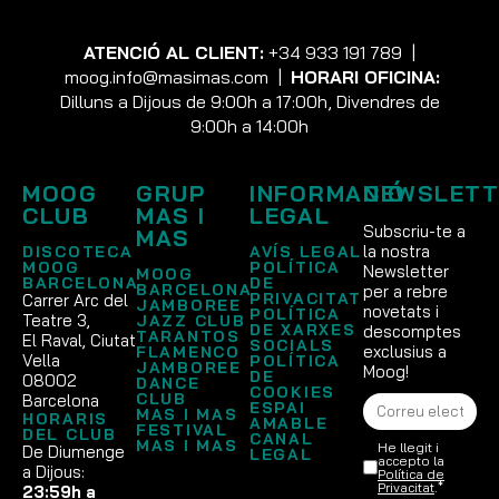
ATENCIÓ AL CLIENT:
+34 933 191 789
|
moog.info@masimas.com
|
HORARI OFICINA:
Dilluns a Dijous de 9:00h a 17:00h, Divendres de
9:00h a 14:00h
MOOG
GRUP
INFORMACIÓ
NEWSLETT
CLUB
MAS I
LEGAL
Subscriu-te a
MAS
la nostra
DISCOTECA
AVÍS LEGAL
MOOG
POLÍTICA
Newsletter
MOOG
BARCELONA
DE
BARCELONA
per a rebre
PRIVACITAT
Carrer Arc del
JAMBOREE
novetats i
POLÍTICA
Teatre 3,
JAZZ CLUB
DE XARXES
descomptes
TARANTOS
El Raval, Ciutat
SOCIALS
exclusius a
FLAMENCO
Vella
POLÍTICA
JAMBOREE
Moog!
DE
08002
DANCE
COOKIES
CLUB
Barcelona
ESPAI
MAS I MAS
HORARIS
AMABLE
FESTIVAL
DEL CLUB
CANAL
MAS I MAS
He llegit i
De Diumenge
LEGAL
accepto la
a Dijous:
Política de
Privacitat
.*
23:59h a