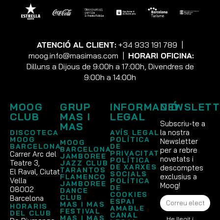
ATENCIÓ AL CLIENT:
+34 933 191 789
|
moog.info@masimas.com
|
HORARI OFICINA:
Dilluns a Dijous de 9:00h a 17:00h, Divendres de
9:00h a 14:00h
MOOG
GRUP
INFORMACIÓ
NEWSLETT
CLUB
MAS I
LEGAL
Subscriu-te a
MAS
la nostra
DISCOTECA
AVÍS LEGAL
MOOG
POLÍTICA
Newsletter
MOOG
BARCELONA
DE
BARCELONA
per a rebre
PRIVACITAT
Carrer Arc del
JAMBOREE
novetats i
POLÍTICA
Teatre 3,
JAZZ CLUB
DE XARXES
descomptes
TARANTOS
El Raval, Ciutat
SOCIALS
exclusius a
FLAMENCO
Vella
POLÍTICA
JAMBOREE
Moog!
DE
08002
DANCE
COOKIES
CLUB
Barcelona
ESPAI
MAS I MAS
HORARIS
AMABLE
FESTIVAL
DEL CLUB
CANAL
MAS I MAS
He llegit i