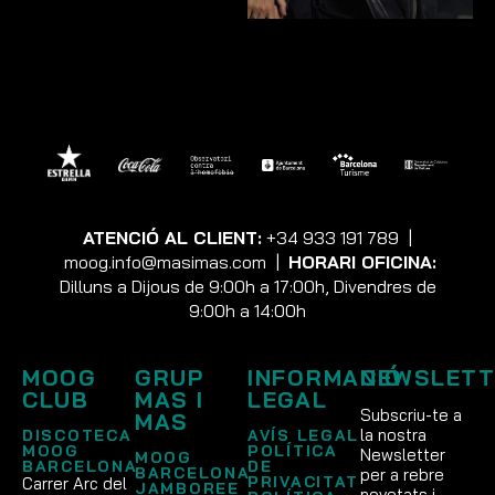
ATENCIÓ AL CLIENT:
+34 933 191 789
|
moog.info@masimas.com
|
HORARI OFICINA:
Dilluns a Dijous de 9:00h a 17:00h, Divendres de
9:00h a 14:00h
MOOG
GRUP
INFORMACIÓ
NEWSLETT
CLUB
MAS I
LEGAL
Subscriu-te a
MAS
la nostra
DISCOTECA
AVÍS LEGAL
MOOG
POLÍTICA
Newsletter
MOOG
BARCELONA
DE
BARCELONA
per a rebre
PRIVACITAT
Carrer Arc del
JAMBOREE
novetats i