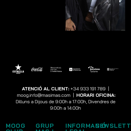
ATENCIÓ AL CLIENT:
+34 933 191 789
|
moog.info@masimas.com
|
HORARI OFICINA:
Dilluns a Dijous de 9:00h a 17:00h, Divendres de
9:00h a 14:00h
MOOG
GRUP
INFORMACIÓ
NEWSLETT