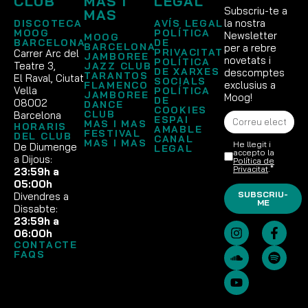
CLUB
MAS I
LEGAL
Subscriu-te a
MAS
la nostra
DISCOTECA
AVÍS LEGAL
MOOG
POLÍTICA
Newsletter
MOOG
BARCELONA
DE
BARCELONA
per a rebre
PRIVACITAT
Carrer Arc del
JAMBOREE
novetats i
POLÍTICA
Teatre 3,
JAZZ CLUB
DE XARXES
descomptes
TARANTOS
El Raval, Ciutat
SOCIALS
exclusius a
FLAMENCO
Vella
POLÍTICA
JAMBOREE
Moog!
DE
08002
DANCE
COOKIES
CLUB
Barcelona
ESPAI
MAS I MAS
HORARIS
AMABLE
FESTIVAL
DEL CLUB
CANAL
MAS I MAS
He llegit i
De Diumenge
LEGAL
accepto la
a Dijous:
Política de
Privacitat
.*
23:59h a
05:00h
SUBSCRIU-
Divendres a
ME
Dissabte:
23:59h a
06:00h
CONTACTE
FAQS