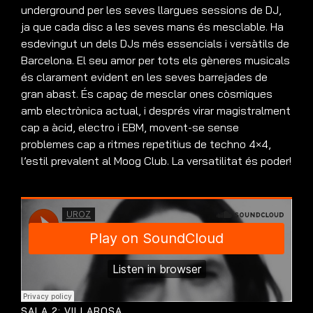
underground per les seves llargues sessions de DJ,
ja que cada disc a les seves mans és mesclable. Ha
esdevingut un dels DJs més essencials i versàtils de
Barcelona. El seu amor per tots els gèneres musicals
és clarament evident en les seves barrejades de
gran abast. És capaç de mesclar ones còsmiques
amb electrònica actual, i després virar magistralment
cap a àcid, electro i EBM, movent-se sense
problemes cap a ritmes repetitius de techno 4×4,
l’estil prevalent al Moog Club. La versatilitat és poder!
SALA 2: VILLAROSA