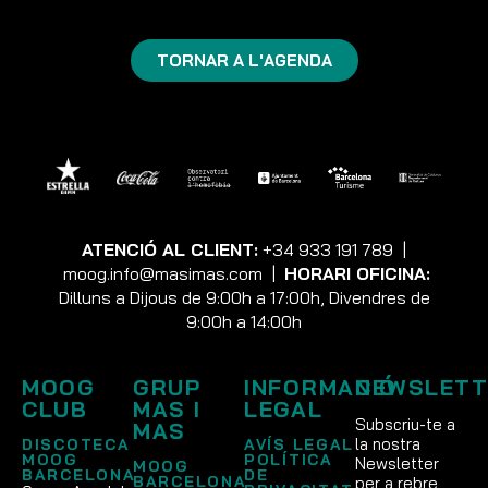
TORNAR A L'AGENDA
ATENCIÓ AL CLIENT:
+34 933 191 789
|
moog.info@masimas.com
|
HORARI OFICINA:
Dilluns a Dijous de 9:00h a 17:00h, Divendres de
9:00h a 14:00h
MOOG
GRUP
INFORMACIÓ
NEWSLETT
CLUB
MAS I
LEGAL
Subscriu-te a
MAS
la nostra
DISCOTECA
AVÍS LEGAL
MOOG
POLÍTICA
Newsletter
MOOG
BARCELONA
DE
BARCELONA
per a rebre