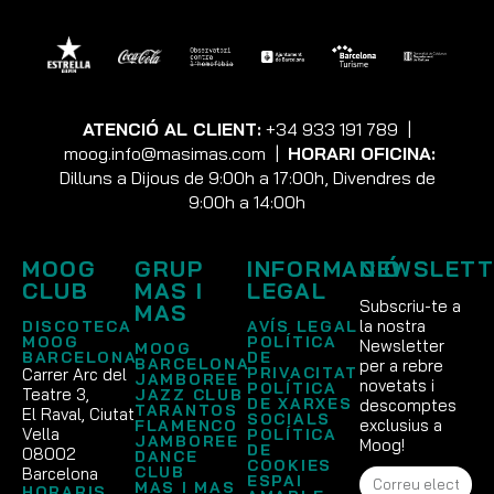
ATENCIÓ AL CLIENT:
+34 933 191 789
|
moog.info@masimas.com
|
HORARI OFICINA:
Dilluns a Dijous de 9:00h a 17:00h, Divendres de
9:00h a 14:00h
MOOG
GRUP
INFORMACIÓ
NEWSLETT
CLUB
MAS I
LEGAL
Subscriu-te a
MAS
la nostra
DISCOTECA
AVÍS LEGAL
MOOG
POLÍTICA
Newsletter
MOOG
BARCELONA
DE
BARCELONA
per a rebre
PRIVACITAT
Carrer Arc del
JAMBOREE
novetats i
POLÍTICA
Teatre 3,
JAZZ CLUB
DE XARXES
descomptes
TARANTOS
El Raval, Ciutat
SOCIALS
exclusius a
FLAMENCO
Vella
POLÍTICA
JAMBOREE
Moog!
DE
08002
DANCE
COOKIES
CLUB
Barcelona
ESPAI
MAS I MAS
HORARIS