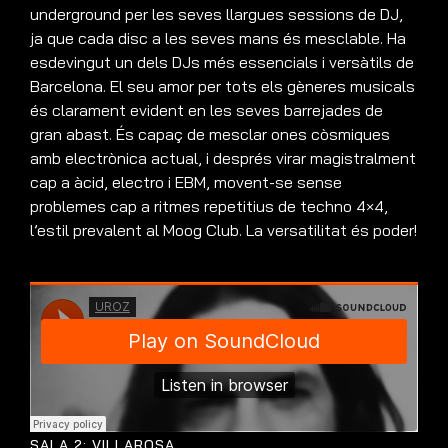
underground per les seves llargues sessions de DJ,
ja que cada disc a les seves mans és mesclable. Ha
esdevingut un dels DJs més essencials i versàtils de
Barcelona. El seu amor per tots els gèneres musicals
és clarament evident en les seves barrejades de
gran abast. És capaç de mesclar ones còsmiques
amb electrònica actual, i després virar magistralment
cap a àcid, electro i EBM, movent-se sense
problemes cap a ritmes repetitius de techno 4×4,
l’estil prevalent al Moog Club. La versatilitat és poder!
SALA 2: VILLAROSA