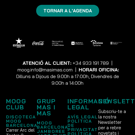
TORNAR A L'AGENDA
ATENCIÓ AL CLIENT:
+34 933 191 789
|
moog.info@masimas.com
|
HORARI OFICINA:
Dilluns a Dijous de 9:00h a 17:00h, Divendres de
9:00h a 14:00h
MOOG
GRUP
INFORMACIÓ
NEWSLETT
CLUB
MAS I
LEGAL
Subscriu-te a
MAS
la nostra
DISCOTECA
AVÍS LEGAL
MOOG
POLÍTICA
Newsletter
MOOG
BARCELONA
DE
BARCELONA
per a rebre
PRIVACITAT
Carrer Arc del
JAMBOREE
novetats i
POLÍTICA