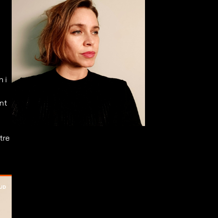
 i
i
ent
tre