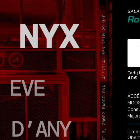
SALA
Ro
E
Early 
40€
ACCÉ
MOOG 
Consu
Major
Dime
Obert