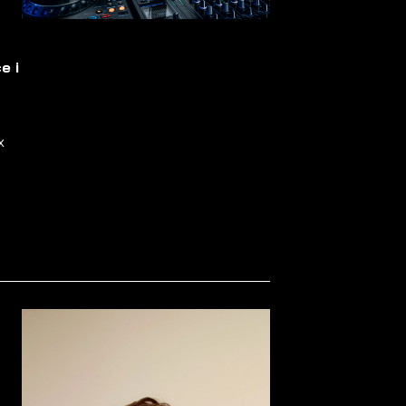
e i
x