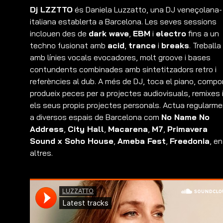
Dj LZZTTO
és Daniela Luzzatto, una DJ veneçolana-
italiana establerta a Barcelona. Les seves sessions
inclouen des de
dark wave
,
EBM
i
electro
fins a un
techno fusionat amb
acid
,
trance
i
breaks
. Treballa
amb línies vocals evocadores, molt groove i bases
contundents combinades amb sintetitzadors retro i
referències al dub. A més de DJ, toca el piano, compon
produeix peces per a projectes audiovisuals, remixes 
els seus propis projectes personals. Actua regularm
a diversos espais de Barcelona com
No Name No
Address
,
City Hall
,
Macarena
,
M7
,
Primavera
Sound x Soho House
,
Ameba Fest
,
Freedonia
, en
altres.