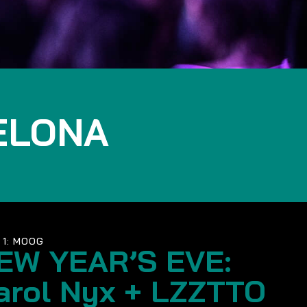
ELONA
 1: MOOG
EW YEAR’S EVE:
arol Nyx + LZZTTO