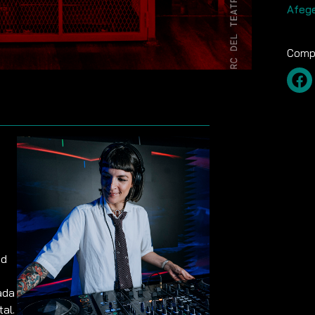
Afege
Compa
nd
ada
al.