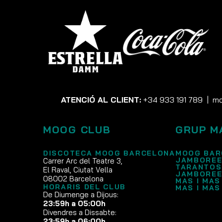
ATENCIÓ AL CLIENT:
+34 933 191 789
|
mo
MOOG CLUB
GRUP M
DISCOTECA MOOG BARCELONA
MOOG BAR
JAMBOREE
Carrer Arc del Teatre 3,
TARANTOS
El Raval, Ciutat Vella
JAMBOREE
08002 Barcelona
MAS I MAS
HORARIS DEL CLUB
MAS I MAS
De Diumenge a Dijous:
23:59h a 05:00h
Divendres a Dissabte:
23:59h a 06:00h