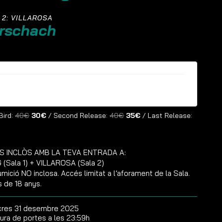
 2: VILLAROSA
rschach
ntrades ja no estan disponibles
Bird:
40€
30€
/
Second Release:
40€
35€
/
Last Release:
S INCLÒS AMB LA TEVA ENTRADA A:
(Sala 1) + VILLAROSA (Sala 2)
mició NO inclosa. Accés limitat a l’aforament de la Sala.
s de 18 anys.
cres 31 desembre 2025
ura de portes a les 23:59h