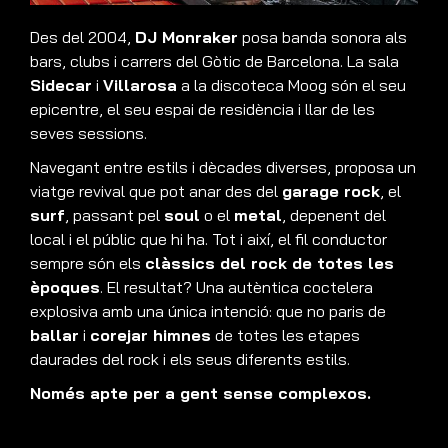
Des del 2004,
DJ Monraker
posa banda sonora als
bars, clubs i carrers del Gòtic de Barcelona. La sala
Sidecar
i
Villarosa
a la discoteca Moog són el seu
epicentre, el seu espai de residència i llar de les
seves sessions.
Navegant entre estils i dècades diverses, proposa un
viatge revival que pot anar des del
garage rock
, el
surf
, passant pel
soul
o el
metal
, depenent del
local i el públic que hi ha. Tot i així, el fil conductor
sempre són els
clàssics del rock de totes les
èpoques
. El resultat? Una autèntica coctelera
explosiva amb una única intenció: que no paris de
ballar
i
corejar himnes
de totes les etapes
daurades del rock i els seus diferents estils.
Només apte per a gent sense complexos.