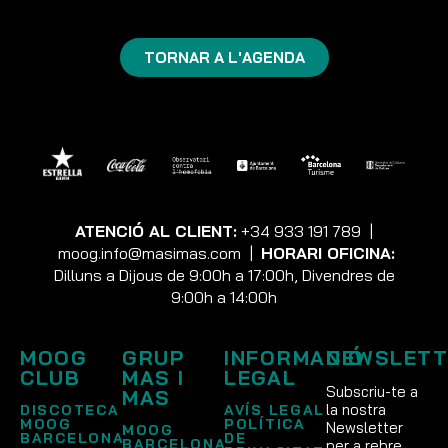
TORNAR A L'AGENDA
ATENCIÓ AL CLIENT:
+34 933 191 789
|
moog.info@masimas.com
|
HORARI OFICINA:
Dilluns a Dijous de 9:00h a 17:00h, Divendres de
9:00h a 14:00h
MOOG
GRUP
INFORMACIÓ
NEWSLETT
CLUB
MAS I
LEGAL
Subscriu-te a
MAS
la nostra
DISCOTECA
AVÍS LEGAL
MOOG
POLÍTICA
Newsletter
MOOG
BARCELONA
DE
BARCELONA
per a rebre