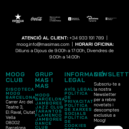
ATENCIÓ AL CLIENT:
+34 933 191 789
|
moog.info@masimas.com
|
HORARI OFICINA:
Dilluns a Dijous de 9:00h a 17:00h, Divendres de
9:00h a 14:00h
MOOG
GRUP
INFORMACIÓ
NEWSLETT
CLUB
MAS I
LEGAL
Subscriu-te a
MAS
la nostra
DISCOTECA
AVÍS LEGAL
MOOG
POLÍTICA
Newsletter
MOOG
BARCELONA
DE
BARCELONA
per a rebre
PRIVACITAT
Carrer Arc del
JAMBOREE
novetats i
POLÍTICA
Teatre 3,
JAZZ CLUB
DE XARXES
descomptes
TARANTOS
El Raval, Ciutat
SOCIALS
exclusius a
FLAMENCO
Vella
POLÍTICA
JAMBOREE
Moog!
DE
08002
DANCE
COOKIES
CLUB
Barcelona