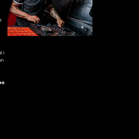
s
l i
ón
es