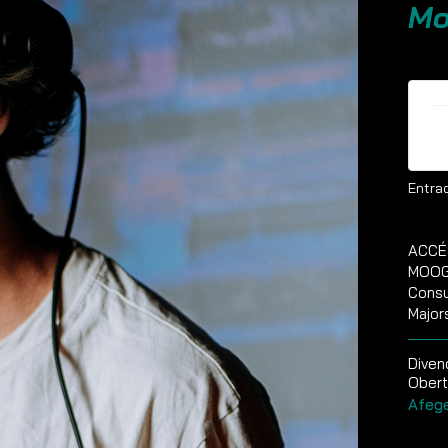
Mo
E
Entrad
ACCÉ
MOOG 
Consu
Major
Diven
Obert
Afege