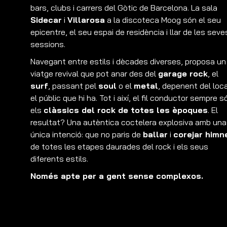
bars, clubs i carrers del Gòtic de Barcelona. La sala
Sidecar
i
Villarosa
a la discoteca Moog són el seu
epicentre, el seu espai de residència i llar de les seve
sessions.
Navegant entre estils i dècades diverses, proposa un
viatge revival que pot anar des del
garage rock
, el
surf
, passant pel
soul
o el
metal
, depenent del loca
el públic que hi ha. Tot i així, el fil conductor sempre s
els
clàssics del rock de totes les èpoques
. El
resultat? Una autèntica coctelera explosiva amb una
única intenció: que no paris de
ballar
i
corejar himn
de totes les etapes daurades del rock i els seus
diferents estils.
Només apte per a gent sense complexos.