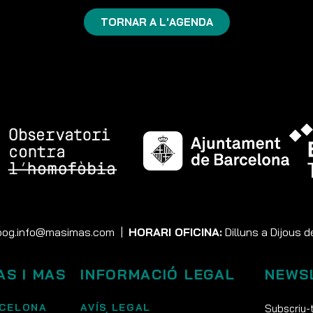
TORNAR A L'AGENDA
og.info@masimas.com
|
HORARI OFICINA:
Dilluns a Dijous d
AS I MAS
INFORMACIÓ LEGAL
NEWS
CELONA
AVÍS LEGAL
Subscriu-t