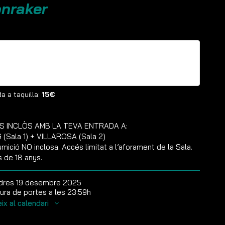
nraker
ntrades ja no estan disponibles
a a taquilla:
15€
S INCLÒS AMB LA TEVA ENTRADA A:
(Sala 1) + VILLAROSA (Sala 2)
mició NO inclosa. Accés limitat a l’aforament de la Sala.
s de 18 anys.
dres 19 desembre 2025
ura de portes a les 23:59h
ix al calendari