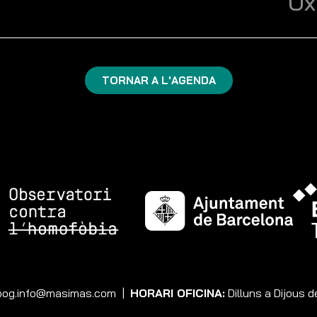
Ox
TORNAR A L'AGENDA
og.info@masimas.com
|
HORARI OFICINA:
Dilluns a Dijous d