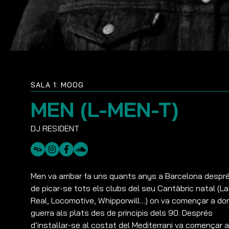
SALA 1: MOOG
MEN (L-MEN-T)
Men va arribar fa uns quants anys a Barcelona despr
de picar-se tots els clubs del seu Cantàbric natal (La
Real, Locomotive, Whipporwill…) on va començar a do
guerra als plats des de principis dels 90. Després
d’instal·lar-se al costat del Mediterrani va començar a