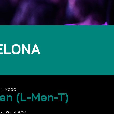
ELONA
 1: MOOG
en (L-Men-T)
 2: VILLAROSA