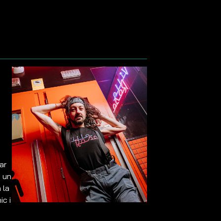
ar
i un
 la
ic i