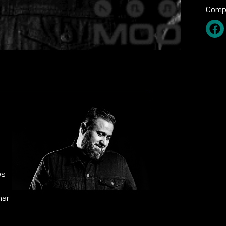
Compa
és
nar