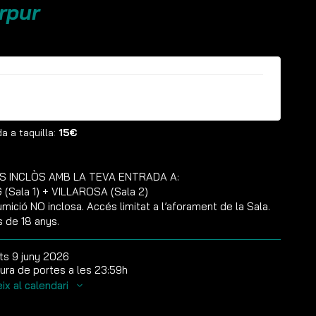
rpur
ntrades ja no estan disponibles
a a taquilla:
15€
S INCLÒS AMB LA TEVA ENTRADA A:
(Sala 1) + VILLAROSA (Sala 2)
mició NO inclosa. Accés limitat a l’aforament de la Sala.
s de 18 anys.
ts 9 juny 2026
ura de portes a les 23:59h
ix al calendari