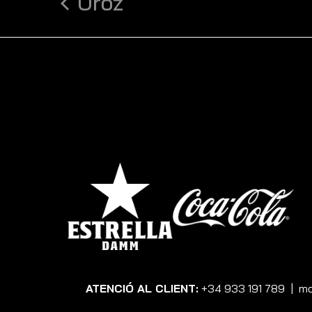
Uroz
ATENCIÓ AL CLIENT:
+34 933 191 789
|
mo