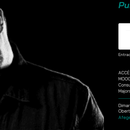
Pu
E
Entrad
ACCÉ
MOOG 
Consu
Major
Dimar
Obert
Afege