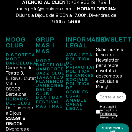
ATENCIÓ AL CLIENT:
+34 933 191 789
|
moog.info@masimas.com
|
HORARI OFICINA:
Dilluns a Dijous de 9:00h a 17:00h, Divendres de
9:00h a 14:00h
MOOG
GRUP
INFORMACIÓ
NEWSLETT
CLUB
MAS I
LEGAL
Subscriu-te a
MAS
la nostra
DISCOTECA
AVÍS LEGAL
MOOG
POLÍTICA
Newsletter
MOOG
BARCELONA
DE
BARCELONA
per a rebre
PRIVACITAT
Carrer Arc del
JAMBOREE
novetats i
POLÍTICA
Teatre 3,
JAZZ CLUB
DE XARXES
descomptes
TARANTOS
El Raval, Ciutat
SOCIALS
exclusius a
FLAMENCO
Vella
POLÍTICA
JAMBOREE
Moog!
DE
08002
DANCE
COOKIES
CLUB
Barcelona
ESPAI
MAS I MAS
HORARIS
AMABLE
FESTIVAL
DEL CLUB
CANAL
MAS I MAS
He llegit i
De Diumenge
LEGAL
accepto la
a Dijous:
Política de
Privacitat
.*
23:59h a
05:00h
SUBSCRIU-
Divendres a
ME