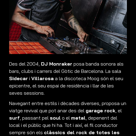
Des del 2004,
DJ Monraker
posa banda sonora als
bars, clubs i carrers del Gòtic de Barcelona. La sala
Sidecar
i
Villarosa
a la discoteca Moog són el seu
epicentre, el seu espai de residència i llar de les
seves sessions.
Navegant entre estils i dècades diverses, proposa un
viatge revival que pot anar des del
garage rock
, el
surf
, passant pel
soul
o el
metal
, depenent del
local i el públic que hi ha. Tot i així, el fil conductor
sempre són els
clàssics del rock de totes les