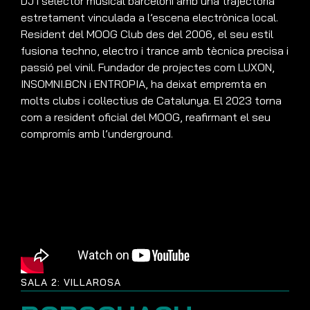
DJ i selector musical barceloní amb una trajectòria
estretament vinculada a l’escena electrònica local.
Resident del MOOG Club des del 2006, el seu estil
fusiona techno, electro i trance amb tècnica precisa i
passió pel vinil. Fundador de projectes com LUXON,
INSOMNI.BCN i ENTROPIA, ha deixat empremta en
molts clubs i col·lectius de Catalunya. El 2023 torna
com a resident oficial del MOOG, reafirmant el seu
compromís amb l’underground.
SALA 2: VILLAROSA