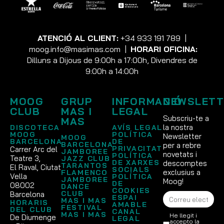
ATENCIÓ AL CLIENT:
+34 933 191 789
|
moog.info@masimas.com
|
HORARI OFICINA:
Dilluns a Dijous de 9:00h a 17:00h, Divendres de
9:00h a 14:00h
MOOG
GRUP
INFORMACIÓ
NEWSLETT
CLUB
MAS I
LEGAL
Subscriu-te a
MAS
la nostra
DISCOTECA
AVÍS LEGAL
MOOG
POLÍTICA
Newsletter
MOOG
BARCELONA
DE
BARCELONA
per a rebre
PRIVACITAT
Carrer Arc del
JAMBOREE
novetats i
POLÍTICA
Teatre 3,
JAZZ CLUB
DE XARXES
descomptes
TARANTOS
El Raval, Ciutat
SOCIALS
exclusius a
FLAMENCO
Vella
POLÍTICA
JAMBOREE
Moog!
DE
08002
DANCE
COOKIES
CLUB
Barcelona
ESPAI
MAS I MAS
HORARIS
AMABLE
FESTIVAL
DEL CLUB
CANAL
MAS I MAS
He llegit i
De Diumenge
LEGAL
accepto la