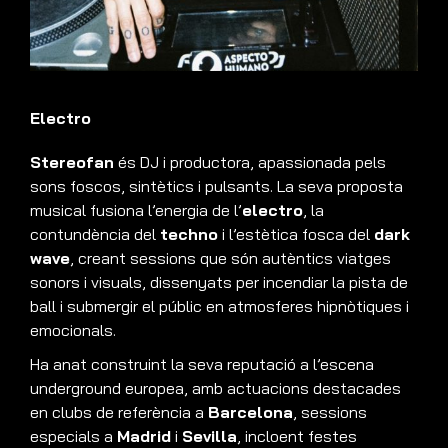
Electro
Stereofan
és DJ i productora, apassionada pels
sons foscos, sintètics i pulsants. La seva proposta
musical fusiona l’energia de l’
electro
, la
contundència del
techno
i l’estètica fosca del
dark
wave
, creant sessions que són autèntics viatges
sonors i visuals, dissenyats per incendiar la pista de
ball i submergir el públic en atmosferes hipnòtiques i
emocionals.
Ha anat construint la seva reputació a l’escena
underground europea, amb actuacions destacades
en clubs de referència a
Barcelona
, sessions
especials a
Madrid
i
Sevilla
, incloent festes