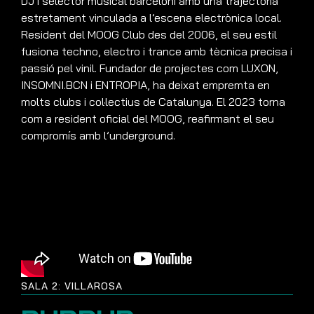
DJ i selector musical barceloní amb una trajectòria
estretament vinculada a l’escena electrònica local.
Resident del MOOG Club des del 2006, el seu estil
fusiona techno, electro i trance amb tècnica precisa i
passió pel vinil. Fundador de projectes com LUXON,
INSOMNI.BCN i ENTROPIA, ha deixat empremta en
molts clubs i col·lectius de Catalunya. El 2023 torna
com a resident oficial del MOOG, reafirmant el seu
compromís amb l’underground.
SALA 2: VILLAROSA