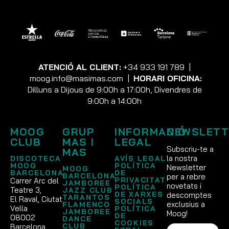
ATENCIÓ AL CLIENT:
+34 933 191 789
|
moog.info@masimas.com
|
HORARI OFICINA:
Dilluns a Dijous de 9:00h a 17:00h, Divendres de
9:00h a 14:00h
MOOG
GRUP
INFORMACIÓ
NEWSLETT
CLUB
MAS I
LEGAL
Subscriu-te a
MAS
la nostra
DISCOTECA
AVÍS LEGAL
MOOG
POLÍTICA
Newsletter
MOOG
BARCELONA
DE
BARCELONA
per a rebre
PRIVACITAT
Carrer Arc del
JAMBOREE
novetats i
POLÍTICA
Teatre 3,
JAZZ CLUB
DE XARXES
descomptes
TARANTOS
El Raval, Ciutat
SOCIALS
exclusius a
FLAMENCO
Vella
POLÍTICA
JAMBOREE
Moog!
DE
08002
DANCE
COOKIES
CLUB
Barcelona