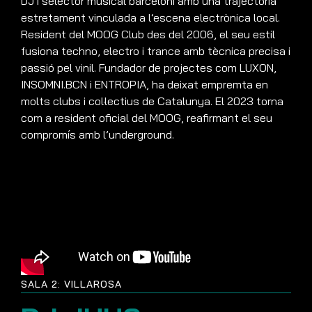
DJ i selector musical barceloní amb una trajectòria
estretament vinculada a l’escena electrònica local.
Resident del MOOG Club des del 2006, el seu estil
fusiona techno, electro i trance amb tècnica precisa i
passió pel vinil. Fundador de projectes com LUXON,
INSOMNI.BCN i ENTROPIA, ha deixat empremta en
molts clubs i col·lectius de Catalunya. El 2023 torna
com a resident oficial del MOOG, reafirmant el seu
compromís amb l’underground.
SALA 2: VILLAROSA