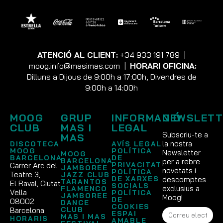
ATENCIÓ AL CLIENT:
+34 933 191 789
|
moog.info@masimas.com
|
HORARI OFICINA:
Dilluns a Dijous de 9:00h a 17:00h, Divendres de
9:00h a 14:00h
MOOG
GRUP
INFORMACIÓ
NEWSLETT
CLUB
MAS I
LEGAL
Subscriu-te a
MAS
la nostra
DISCOTECA
AVÍS LEGAL
MOOG
POLÍTICA
Newsletter
MOOG
BARCELONA
DE
BARCELONA
per a rebre
PRIVACITAT
Carrer Arc del
JAMBOREE
novetats i
POLÍTICA
Teatre 3,
JAZZ CLUB
DE XARXES
descomptes
TARANTOS
El Raval, Ciutat
SOCIALS
exclusius a
FLAMENCO
Vella
POLÍTICA
JAMBOREE
Moog!
DE
08002
DANCE
COOKIES
CLUB
Barcelona
ESPAI
MAS I MAS
HORARIS
AMABLE