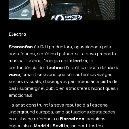
Electro
Stereofan
és DJ i productora, apassionada pels
sons foscos, sintètics i pulsants. La seva proposta
musical fusiona l’energia de l’
electro
, la
contundència del
techno
i l’estètica fosca del
dark
wave
, creant sessions que són autèntics viatges
sonors i visuals, dissenyats per incendiar la pista de
ball i submergir el públic en atmosferes hipnòtiques i
emocionals.
Ha anat construint la seva reputació a l’escena
underground europea, amb actuacions destacades
en clubs de referència a
Barcelona
, sessions
especials a
Madrid
i
Sevilla
, incloent festes