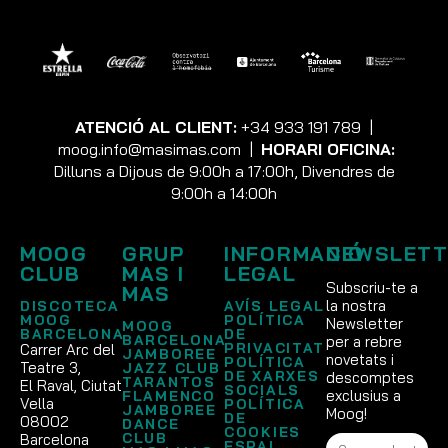
ATENCIÓ AL CLIENT:
+34 933 191 789
|
moog.info@masimas.com
|
HORARI OFICINA:
Dilluns a Dijous de 9:00h a 17:00h, Divendres de
9:00h a 14:00h
MOOG
GRUP
INFORMACIÓ
NEWSLETT
CLUB
MAS I
LEGAL
Subscriu-te a
MAS
la nostra
DISCOTECA
AVÍS LEGAL
MOOG
POLÍTICA
Newsletter
MOOG
BARCELONA
DE
BARCELONA
per a rebre
PRIVACITAT
Carrer Arc del
JAMBOREE
novetats i
POLÍTICA
Teatre 3,
JAZZ CLUB
DE XARXES
descomptes
TARANTOS
El Raval, Ciutat
SOCIALS
exclusius a
FLAMENCO
Vella
POLÍTICA
JAMBOREE
Moog!
DE
08002
DANCE
COOKIES
CLUB
Barcelona
ESPAI