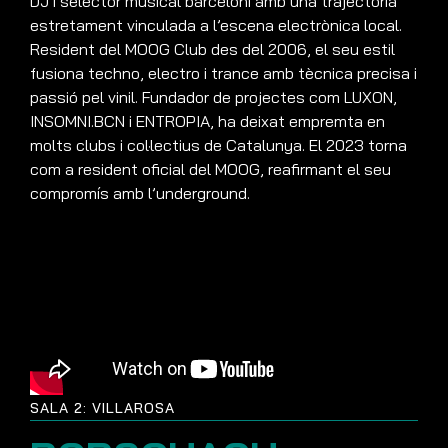
DJ i selector musical barceloní amb una trajectòria
estretament vinculada a l’escena electrònica local.
Resident del MOOG Club des del 2006, el seu estil
fusiona techno, electro i trance amb tècnica precisa i
passió pel vinil. Fundador de projectes com LUXON,
INSOMNI.BCN i ENTROPIA, ha deixat empremta en
molts clubs i col·lectius de Catalunya. El 2023 torna
com a resident oficial del MOOG, reafirmant el seu
compromís amb l’underground.
SALA 2: VILLAROSA