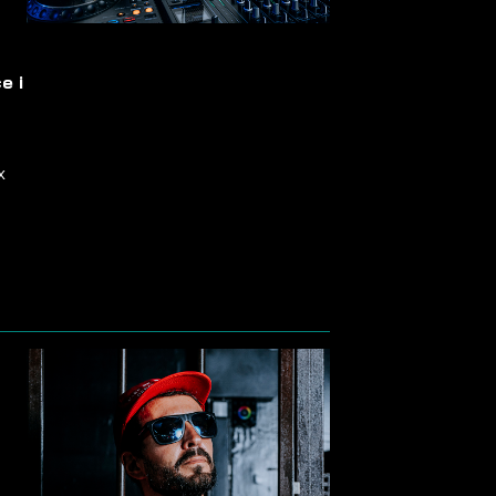
e i
x