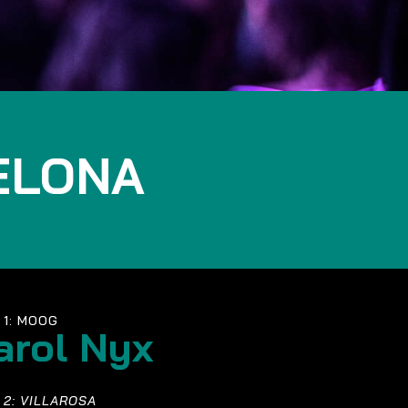
ELONA
 1: MOOG
arol Nyx
 2: VILLAROSA