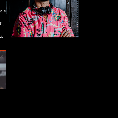
a,
ais
0,
u.