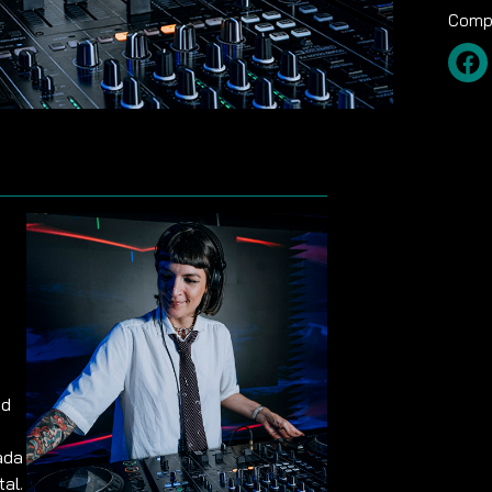
Compa
nd
ada
al.