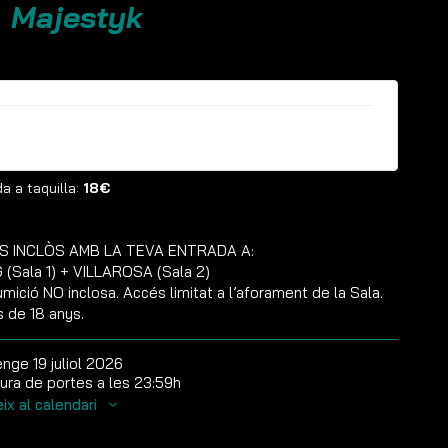
. Majestyk
ntrades ja no estan disponibles
a a taquilla:
18€
S INCLÒS AMB LA TEVA ENTRADA A:
(Sala 1) + VILLAROSA (Sala 2)
mició NO inclosa. Accés limitat a l’aforament de la Sala.
s de 18 anys.
nge 19 juliol 2026
ura de portes a les 23:59h
ix al calendari