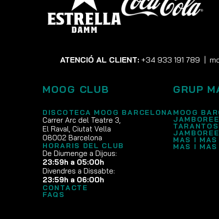
ATENCIÓ AL CLIENT:
+34 933 191 789
|
mo
MOOG CLUB
GRUP M
DISCOTECA MOOG BARCELONA
MOOG BAR
JAMBOREE
Carrer Arc del Teatre 3,
TARANTOS
El Raval, Ciutat Vella
JAMBOREE
08002 Barcelona
MAS I MAS
HORARIS DEL CLUB
MAS I MAS
De Diumenge a Dijous:
23:59h a 05:00h
Divendres a Dissabte:
23:59h a 06:00h
CONTACTE
FAQS