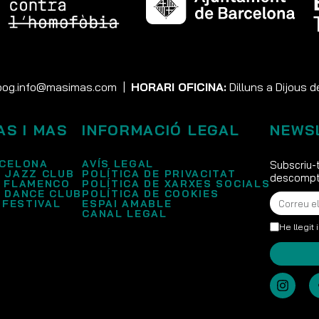
og.info@masimas.com
|
HORARI OFICINA:
Dilluns a Dijous d
AS I MAS
INFORMACIÓ LEGAL
NEWS
CELONA
AVÍS LEGAL
Subscriu-t
 JAZZ CLUB
POLÍTICA DE PRIVACITAT
descompte
 FLAMENCO
POLÍTICA DE XARXES SOCIALS
 DANCE CLUB
POLÍTICA DE COOKIES
 FESTIVAL
ESPAI AMABLE
CANAL LEGAL
He llegit 