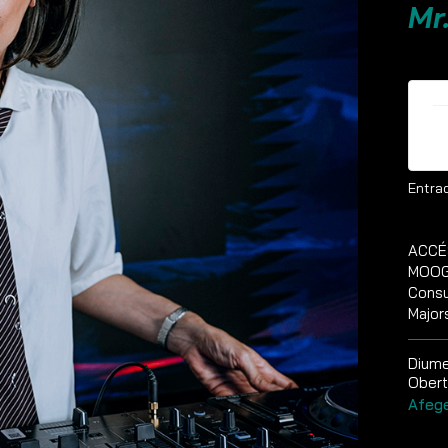
Mr
E
Entrad
ACCÉ
MOOG 
Consu
Major
Diume
Obert
Afege