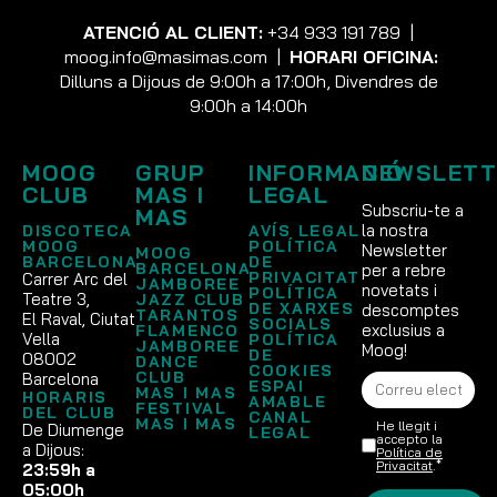
ATENCIÓ AL CLIENT:
+34 933 191 789
|
moog.info@masimas.com
|
HORARI OFICINA:
Dilluns a Dijous de 9:00h a 17:00h, Divendres de
9:00h a 14:00h
MOOG
GRUP
INFORMACIÓ
NEWSLETT
CLUB
MAS I
LEGAL
Subscriu-te a
MAS
la nostra
DISCOTECA
AVÍS LEGAL
MOOG
POLÍTICA
Newsletter
MOOG
BARCELONA
DE
BARCELONA
per a rebre
PRIVACITAT
Carrer Arc del
JAMBOREE
novetats i
POLÍTICA
Teatre 3,
JAZZ CLUB
DE XARXES
descomptes
TARANTOS
El Raval, Ciutat
SOCIALS
exclusius a
FLAMENCO
Vella
POLÍTICA
JAMBOREE
Moog!
DE
08002
DANCE
COOKIES
CLUB
Barcelona
ESPAI
MAS I MAS
HORARIS
AMABLE
FESTIVAL
DEL CLUB
CANAL
MAS I MAS
He llegit i
De Diumenge
LEGAL
accepto la
a Dijous:
Política de
Privacitat
.*
23:59h a
05:00h