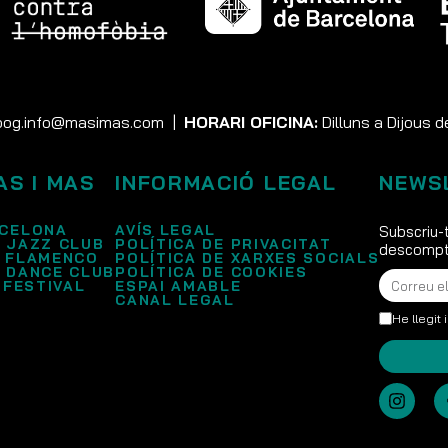
og.info@masimas.com
|
HORARI OFICINA:
Dilluns a Dijous d
AS I MAS
INFORMACIÓ LEGAL
NEWS
CELONA
AVÍS LEGAL
Subscriu-t
 JAZZ CLUB
POLÍTICA DE PRIVACITAT
descompte
 FLAMENCO
POLÍTICA DE XARXES SOCIALS
 DANCE CLUB
POLÍTICA DE COOKIES
 FESTIVAL
ESPAI AMABLE
CANAL LEGAL
He llegit 