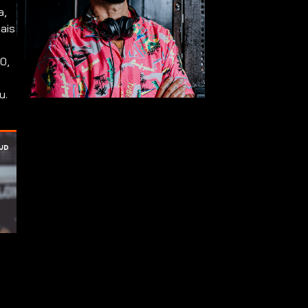
a,
ais
0,
u.