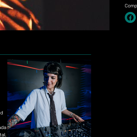
Compa
nd
ada
al.