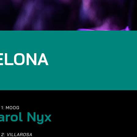
ELONA
 1: MOOG
arol Nyx
 2: VILLAROSA