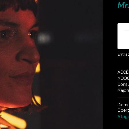
Mr
E
Entrad
ACCÉ
MOOG 
Consu
Major
Diume
Obert
Afege