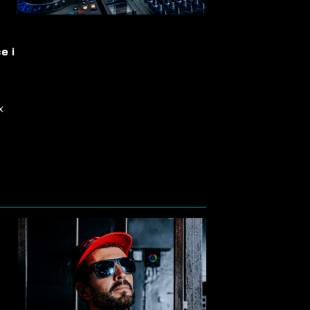
e i
x