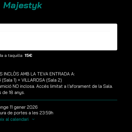
. Majestyk
ntrades ja no estan disponibles
a a taquilla:
15€
S INCLÒS AMB LA TEVA ENTRADA A:
(Sala 1) + VILLAROSA (Sala 2)
mició NO inclosa. Accés limitat a l’aforament de la Sala.
s de 18 anys.
nge 11 gener 2026
ura de portes a les 23:59h
ix al calendari