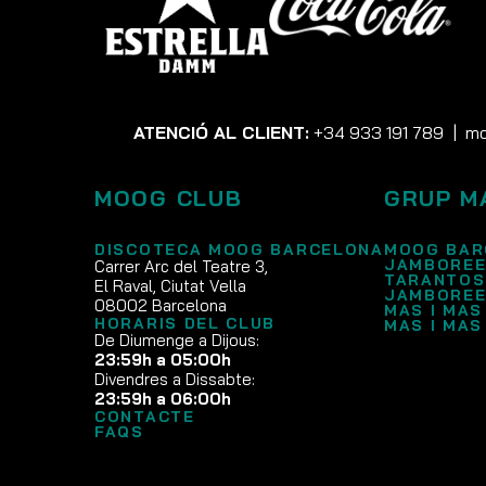
ATENCIÓ AL CLIENT:
+34 933 191 789
|
mo
MOOG CLUB
GRUP M
DISCOTECA MOOG BARCELONA
MOOG BAR
JAMBOREE
Carrer Arc del Teatre 3,
TARANTOS
El Raval, Ciutat Vella
JAMBOREE
08002 Barcelona
MAS I MAS
HORARIS DEL CLUB
MAS I MAS
De Diumenge a Dijous:
23:59h a 05:00h
Divendres a Dissabte:
23:59h a 06:00h
CONTACTE
FAQS