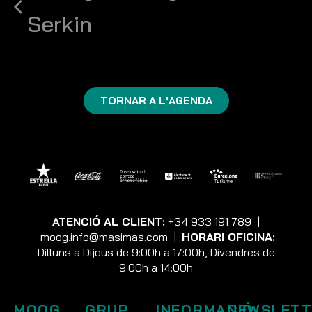
Serkin
TORNAR A L'AGENDA
ATENCIÓ AL CLIENT:
+34 933 191 789
|
moog.info@masimas.com
|
HORARI OFICINA:
Dilluns a Dijous de 9:00h a 17:00h, Divendres de
9:00h a 14:00h
MOOG
GRUP
INFORMACIÓ
NEWSLETT