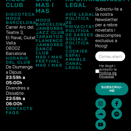
CLUB
MAS I
LEGAL
Subscriu-te a
MAS
la nostra
DISCOTECA
AVÍS LEGAL
MOOG
POLÍTICA
Newsletter
MOOG
BARCELONA
DE
BARCELONA
per a rebre
PRIVACITAT
Carrer Arc del
JAMBOREE
novetats i
POLÍTICA
Teatre 3,
JAZZ CLUB
DE XARXES
descomptes
TARANTOS
El Raval, Ciutat
SOCIALS
exclusius a
FLAMENCO
Vella
POLÍTICA
JAMBOREE
Moog!
DE
08002
DANCE
COOKIES
CLUB
Barcelona
ESPAI
MAS I MAS
HORARIS
AMABLE
FESTIVAL
DEL CLUB
CANAL
MAS I MAS
He llegit i
De Diumenge
LEGAL
accepto la
a Dijous:
Política de
Privacitat
.*
23:59h a
05:00h
SUBSCRIU-
Divendres a
ME
Dissabte:
23:59h a
06:00h
CONTACTE
FAQS