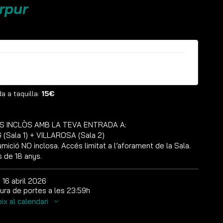
rpur
ntrades ja no estan disponibles
a a taquilla:
15€
S INCLÒS AMB LA TEVA ENTRADA A:
(Sala 1) + VILLAROSA (Sala 2)
mició NO inclosa. Accés limitat a l’aforament de la Sala.
s de 18 anys.
s 16 abril 2026
ura de portes a les 23:59h
ix al calendari