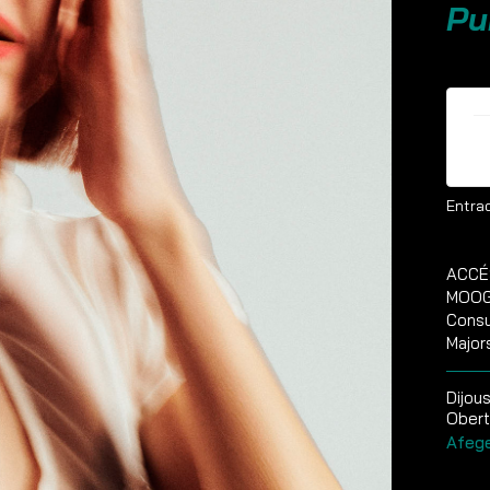
Pu
E
Entrad
ACCÉ
MOOG 
Consu
Major
Dijou
Obert
Afege