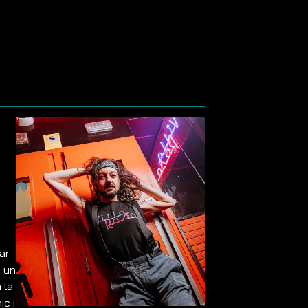
ar
i un
 la
ic i