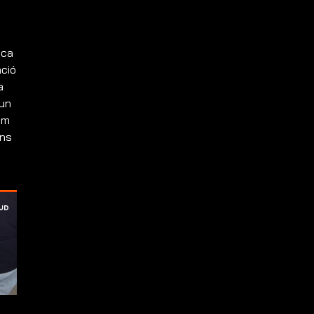
ica
ació
a
 un
om
ens