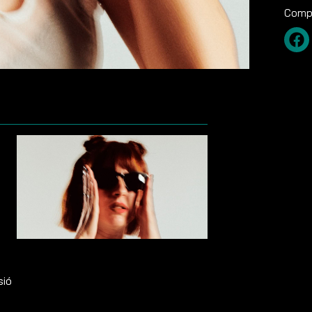
Compa
s
sió