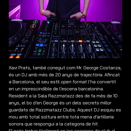
Xavi Prats, també conegut com Mr. George Costanza,
és un DJ amb més de 20 anys de trajectòria. Afincat
a Barcelona, el seu estil
open format
l’ha convertit
en un imprescindible de l’escena barcelonina.
Resident a la Sala Razzmatazz des de fa més de 10
anys, el bo d’en George és un dels secrets millor
guardats de Razzmatazz Clubs. Aquest DJ esquiu es
mou amb total soltura entre tota mena d’artilleria
sonora que respongui a la categoria de
hit
.
El pots trobar fàcilment en les sessions de club al