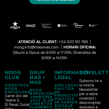
ATENCIÓ AL CLIENT:
+34 933 191 789
|
moog.info@masimas.com
|
HORARI OFICINA:
Dilluns a Dijous de 9:00h a 17:00h, Divendres de
9:00h a 14:00h
MOOG
GRUP
INFORMACIÓ
NEWSLETT
CLUB
MAS I
LEGAL
Subscriu-te a
MAS
la nostra
DISCOTECA
AVÍS LEGAL
MOOG
POLÍTICA
Newsletter
MOOG
BARCELONA
DE
BARCELONA
per a rebre
PRIVACITAT
Carrer Arc del
JAMBOREE
novetats i
POLÍTICA
Teatre 3,
JAZZ CLUB
DE XARXES
descomptes
TARANTOS
El Raval, Ciutat
SOCIALS
exclusius a
FLAMENCO
Vella
POLÍTICA