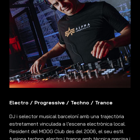
Electro
/
Progressive
/
Techno
/
Trance
DJ i selector musical barceloní amb una trajectòria
estretament vinculada a l’escena electrònica local.
Resident del MOOG Club des del 2006, el seu estil
fusiona techno, electro i trance amb tècnica precisa i