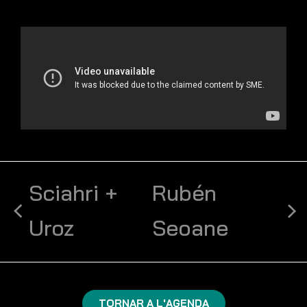
Sciahri +
Rubén
Uroz
Seoane
TORNAR A L'AGENDA