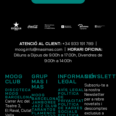
ATENCIÓ AL CLIENT:
+34 933 191 789
|
moog.info@masimas.com
|
HORARI OFICINA:
Dilluns a Dijous de 9:00h a 17:00h, Divendres de
9:00h a 14:00h
MOOG
GRUP
INFORMACIÓ
NEWSLETT
CLUB
MAS I
LEGAL
Subscriu-te a
MAS
la nostra
DISCOTECA
AVÍS LEGAL
MOOG
POLÍTICA
Newsletter
MOOG
BARCELONA
DE
BARCELONA
per a rebre
PRIVACITAT
Carrer Arc del
JAMBOREE
novetats i
POLÍTICA
Teatre 3,
JAZZ CLUB
DE XARXES
descomptes
TARANTOS
El Raval, Ciutat
SOCIALS
exclusius a
FLAMENCO
Vella
POLÍTICA