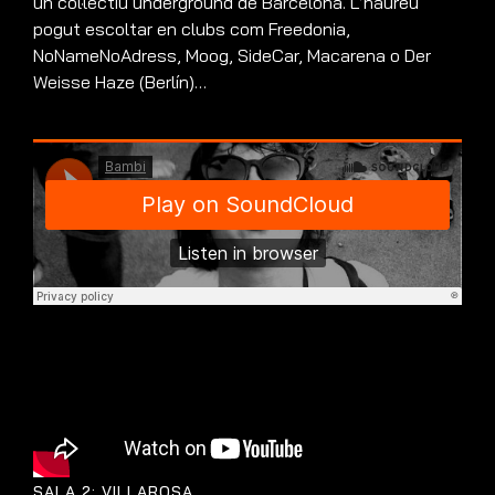
un col·lectiu underground de Barcelona. L’haureu
pogut escoltar en clubs com Freedonia,
NoNameNoAdress, Moog, SideCar, Macarena o Der
Weisse Haze (Berlín)…
SALA 2: VILLAROSA