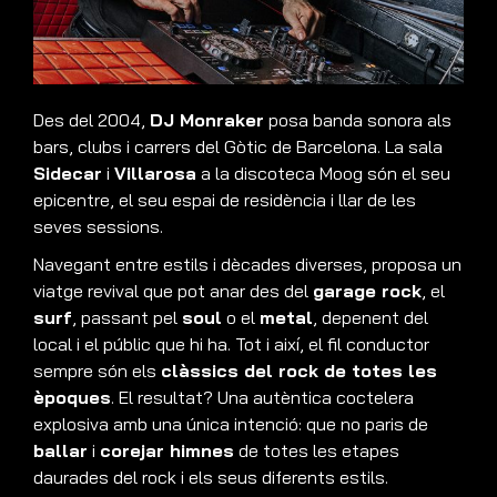
Des del 2004,
DJ Monraker
posa banda sonora als
bars, clubs i carrers del Gòtic de Barcelona. La sala
Sidecar
i
Villarosa
a la discoteca Moog són el seu
epicentre, el seu espai de residència i llar de les
seves sessions.
Navegant entre estils i dècades diverses, proposa un
viatge revival que pot anar des del
garage rock
, el
surf
, passant pel
soul
o el
metal
, depenent del
local i el públic que hi ha. Tot i així, el fil conductor
sempre són els
clàssics del rock de totes les
èpoques
. El resultat? Una autèntica coctelera
explosiva amb una única intenció: que no paris de
ballar
i
corejar himnes
de totes les etapes
daurades del rock i els seus diferents estils.