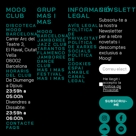
MOOG
GRUP
INFORMACIÓ
NEWSLETT
CLUB
MAS I
LEGAL
Subscriu-te a
MAS
la nostra
DISCOTECA
AVÍS LEGAL
MOOG
POLÍTICA
Newsletter
MOOG
BARCELONA
DE
BARCELONA
per a rebre
PRIVACITAT
Carrer Arc del
JAMBOREE
novetats i
POLÍTICA
Teatre 3,
JAZZ CLUB
DE XARXES
descomptes
TARANTOS
El Raval, Ciutat
SOCIALS
exclusius a
FLAMENCO
Vella
POLÍTICA
JAMBOREE
Moog!
DE
08002
DANCE
COOKIES
CLUB
Barcelona
ESPAI
MAS I MAS
HORARIS
AMABLE
FESTIVAL
DEL CLUB
CANAL
MAS I MAS
He llegit i
De Diumenge
LEGAL
accepto la
a Dijous:
Política de
Privacitat
.*
23:59h a
05:00h
SUBSCRIU-
Divendres a
ME
Dissabte:
23:59h a
06:00h
CONTACTE
FAQS