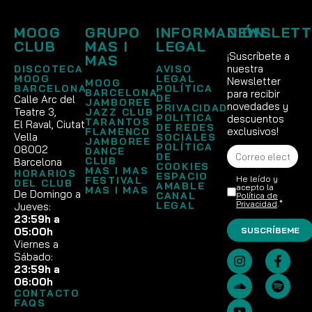
MOOG
GRUPO
INFORMACIÓN
NEWSLETT
CLUB
MAS I
LEGAL
¡Suscríbete a
MAS
nuestra
DISCOTECA
AVISO
MOOG
LEGAL
Newsletter
MOOG
BARCELONA
POLÍTICA
BARCELONA
para recibir
DE
Calle Arc del
JAMBOREE
novedades y
PRIVACIDAD
Teatre 3,
JAZZ CLUB
POLITICA
descuentos
TARANTOS
El Raval, Ciutat
DE REDES
exclusivos!
FLAMENCO
Vella
SOCIALES
JAMBOREE
POLÍTICA
08002
DANCE
DE
CLUB
Barcelona
COOKIES
MAS I MAS
HORARIOS
ESPACIO
He leído y
FESTIVAL
DEL CLUB
AMABLE
acepto la
MAS I MAS
De Domingo a
CANAL
Política de
Privacidad
.*
LEGAL
Jueves:
23:59h a
SUSCRÍBEME
05:00h
Viernes a
Sábado:
23:59h a
06:00h
CONTACTO
FAQS