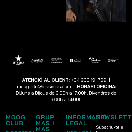
ATENCIÓ AL CLIENT:
+34 933 191 789
|
moog.info@masimas.com
|
HORARI OFICINA:
Dilluns a Dijous de 9:00h a 17:00h, Divendres de
9:00h a 14:00h
MOOG
GRUP
INFORMACIÓ
NEWSLETT
CLUB
MAS I
LEGAL
Subscriu-te a
MAS