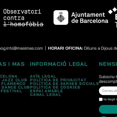
og.info@masimas.com
|
HORARI OFICINA:
Dilluns a Dijous d
AS I MAS
INFORMACIÓ LEGAL
NEWS
CELONA
AVÍS LEGAL
Subscriu-t
 JAZZ CLUB
POLÍTICA DE PRIVACITAT
descompte
 FLAMENCO
POLÍTICA DE XARXES SOCIALS
 DANCE CLUB
POLÍTICA DE COOKIES
 FESTIVAL
ESPAI AMABLE
CANAL LEGAL
He llegit 