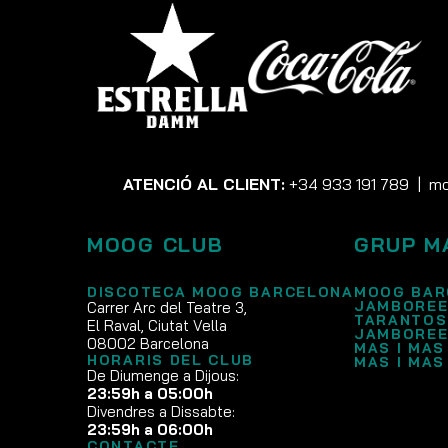
ATENCIÓ AL CLIENT:
+34 933 191 789
|
mo
MOOG CLUB
GRUP M
DISCOTECA MOOG BARCELONA
MOOG BAR
JAMBOREE
Carrer Arc del Teatre 3,
TARANTOS
El Raval, Ciutat Vella
JAMBOREE
08002 Barcelona
MAS I MAS
HORARIS DEL CLUB
MAS I MAS
De Diumenge a Dijous:
23:59h a 05:00h
Divendres a Dissabte:
23:59h a 06:00h
CONTACTE