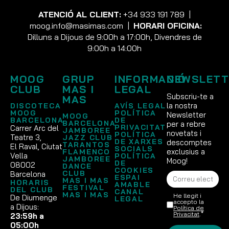
ATENCIÓ AL CLIENT:
+34 933 191 789
|
moog.info@masimas.com
|
HORARI OFICINA:
Dilluns a Dijous de 9:00h a 17:00h, Divendres de
9:00h a 14:00h
MOOG
GRUP
INFORMACIÓ
NEWSLETT
CLUB
MAS I
LEGAL
Subscriu-te a
MAS
la nostra
DISCOTECA
AVÍS LEGAL
MOOG
POLÍTICA
Newsletter
MOOG
BARCELONA
DE
BARCELONA
per a rebre
PRIVACITAT
Carrer Arc del
JAMBOREE
novetats i
POLÍTICA
Teatre 3,
JAZZ CLUB
DE XARXES
descomptes
TARANTOS
El Raval, Ciutat
SOCIALS
exclusius a
FLAMENCO
Vella
POLÍTICA
JAMBOREE
Moog!
DE
08002
DANCE
COOKIES
CLUB
Barcelona
ESPAI
MAS I MAS
HORARIS
AMABLE
FESTIVAL
DEL CLUB
CANAL
MAS I MAS
He llegit i
De Diumenge
LEGAL
accepto la
a Dijous:
Política de
Privacitat
.*
23:59h a
05:00h