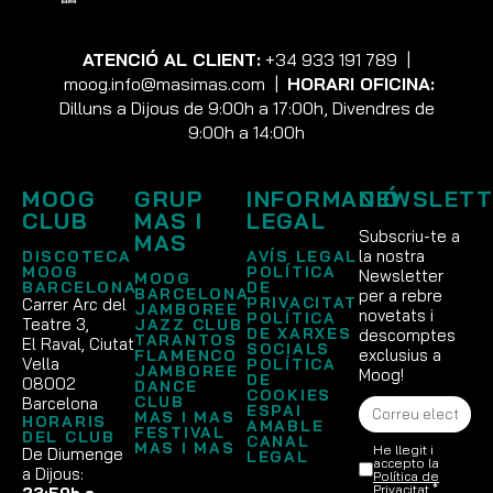
ATENCIÓ AL CLIENT:
+34 933 191 789
|
moog.info@masimas.com
|
HORARI OFICINA:
Dilluns a Dijous de 9:00h a 17:00h, Divendres de
9:00h a 14:00h
MOOG
GRUP
INFORMACIÓ
NEWSLETT
CLUB
MAS I
LEGAL
Subscriu-te a
MAS
la nostra
DISCOTECA
AVÍS LEGAL
MOOG
POLÍTICA
Newsletter
MOOG
BARCELONA
DE
BARCELONA
per a rebre
PRIVACITAT
Carrer Arc del
JAMBOREE
novetats i
POLÍTICA
Teatre 3,
JAZZ CLUB
DE XARXES
descomptes
TARANTOS
El Raval, Ciutat
SOCIALS
exclusius a
FLAMENCO
Vella
POLÍTICA
JAMBOREE
Moog!
DE
08002
DANCE
COOKIES
CLUB
Barcelona
ESPAI
MAS I MAS
HORARIS
AMABLE
FESTIVAL
DEL CLUB
CANAL
MAS I MAS
He llegit i
De Diumenge
LEGAL
accepto la
a Dijous:
Política de
Privacitat
.*